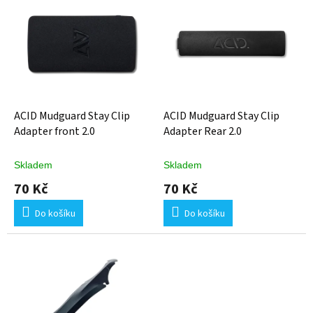
ý
p
i
s
p
r
o
d
ACID Mudguard Stay Clip
ACID Mudguard Stay Clip
u
Adapter front 2.0
Adapter Rear 2.0
k
t
Skladem
Skladem
ů
70 Kč
70 Kč
Do košíku
Do košíku