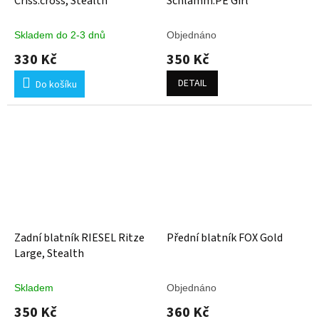
Criss:cross, Stealth
Schlamm:PE Girl
Skladem do 2-3 dnů
Objednáno
330 Kč
350 Kč
DETAIL
Do košíku
Zadní blatník RIESEL Ritze
Přední blatník FOX Gold
Large, Stealth
Skladem
Objednáno
350 Kč
360 Kč