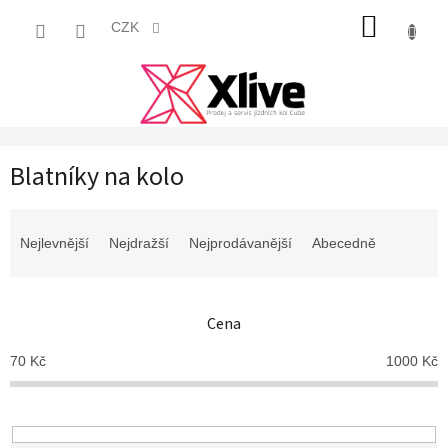
Přejít
NÁKUP
na
CZK
obsah
KOŠÍK
Blatníky na kolo
Ř
a
Nejlevnější
Nejdražší
Nejprodávanější
Abecedně
z
e
n
Cena
í
p
70
Kč
1000
Kč
r
o
d
u