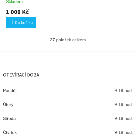
Skladem
1 000 Kč
Do košíku
27
položek celkem
O
v
l
Z
á
á
d
p
a
a
OTEVÍRACÍ DOBA
c
t
í
í
p
Pondělí
9-18 hod.
r
v
Úterý
k
9-18 hod.
y
v
Středa
9-18 hod.
ý
p
Čtvrtek
9-18 hod.
i