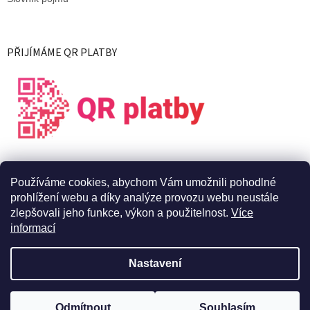
PŘIJÍMÁME QR PLATBY
Používáme cookies, abychom Vám umožnili pohodlné
prohlížení webu a díky analýze provozu webu neustále
zlepšovali jeho funkce, výkon a použitelnost.
Více
informací
Vytvořil Shoptet
Nastavení
Copyright 2026
X Live s.r.o.
. Všechna práva vyhrazena.
Upravit
Odmítnout
Souhlasím
nastavení cookies