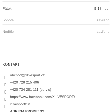
s
u
Pátek
9-18 hod.
Sobota
zavřeno
Neděle
zavřeno
KONTAKT
obchod
@
xlivesport.cz
+420 728 215 406
+420 734 281 111 (servis)
https://www.facebook.com/XLIVESPORT/
xlivesportzlin
ADRESA PRODEJNY