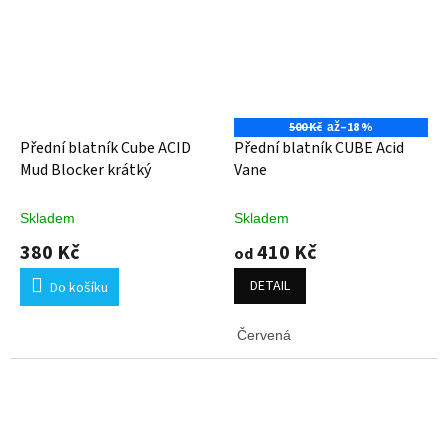
500 Kč
–18 %
až
Přední blatník Cube ACID
Přední blatník CUBE Acid
Mud Blocker krátký
Vane
Skladem
Skladem
380 Kč
410 Kč
od
DETAIL
Do košíku
Červená