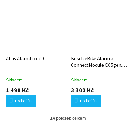
Abus Alarmbox 2.0
Bosch eBike Alarm a
ConnectModule CX 5gen.
BDU38YY (BCM3100)
Skladem
Skladem
1 490 Kč
3 300 Kč
Do košíku
Do košíku
14
položek celkem
O
v
l
Z