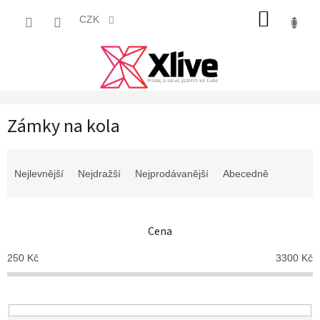
Přejít
NÁKUP
na
CZK
obsah
KOŠÍK
Zámky na kola
Ř
a
Nejlevnější
Nejdražší
Nejprodávanější
Abecedně
z
e
n
Cena
í
p
250
Kč
3300
Kč
r
o
d
u