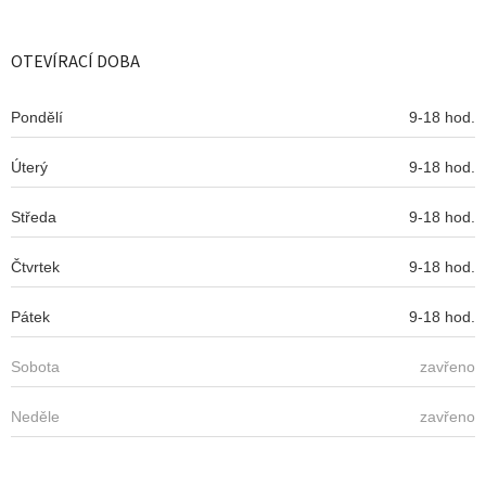
á
á
d
p
a
a
OTEVÍRACÍ DOBA
c
t
í
í
p
Pondělí
9-18 hod.
r
v
Úterý
k
9-18 hod.
y
v
Středa
9-18 hod.
ý
p
Čtvrtek
9-18 hod.
i
s
u
Pátek
9-18 hod.
Sobota
zavřeno
Neděle
zavřeno