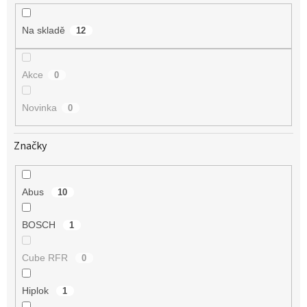
k
t
Na skladě
12
ů
Akce
0
Novinka
0
Značky
Abus
10
BOSCH
1
Cube RFR
0
Hiplok
1