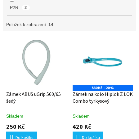
P2R
2
Položek k zobrazení:
14
V
ý
p
i
s
p
r
o
530 Kč
–20 %
d
Zámek ABUS uGrip 560/65
Zámek na kolo Hiplok Z LOK
u
šedý
Combo tyrkysový
k
t
Skladem
Skladem
ů
250 Kč
420 Kč
Do košíku
Do košíku