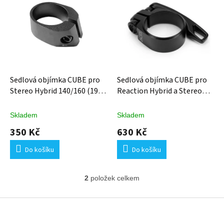
ý
p
i
s
p
r
o
d
Sedlová objímka CUBE pro
Sedlová objímka CUBE pro
u
Stereo Hybrid 140/160 (19-
Reaction Hybrid a Stereo
k
04569)
Hybrid 120
t
Skladem
Skladem
ů
350 Kč
630 Kč
Do košíku
Do košíku
2
položek celkem
O
v
l
Z
á
á
d