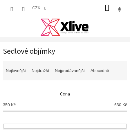
Přejít
NÁKUP
na
CZK
obsah
KOŠÍK
Sedlové objímky
Ř
a
Nejlevnější
Nejdražší
Nejprodávanější
Abecedně
z
e
n
Cena
í
p
350
Kč
630
Kč
r
o
d
u