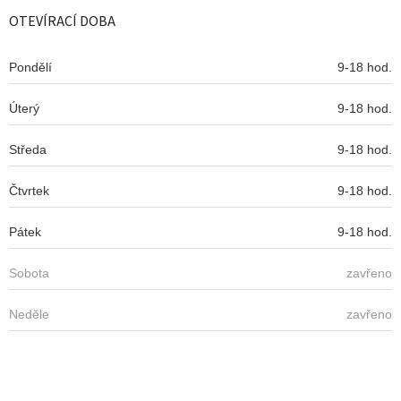
p
a
a
OTEVÍRACÍ DOBA
c
t
í
í
p
Pondělí
9-18 hod.
r
v
Úterý
k
9-18 hod.
y
v
Středa
9-18 hod.
ý
p
Čtvrtek
9-18 hod.
i
s
u
Pátek
9-18 hod.
Sobota
zavřeno
Neděle
zavřeno