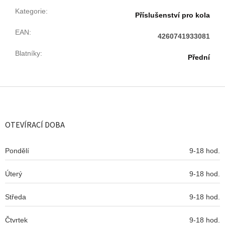
Kategorie
:
Příslušenství pro kola
EAN
:
4260741933081
Blatníky
:
Přední
Z
á
p
a
OTEVÍRACÍ DOBA
t
í
Pondělí
9-18 hod.
Úterý
9-18 hod.
Středa
9-18 hod.
Čtvrtek
9-18 hod.