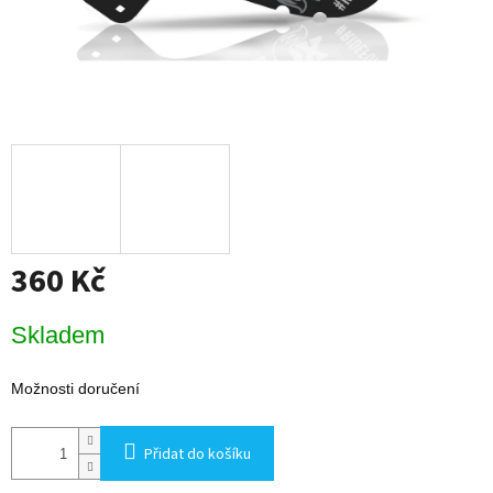
360 Kč
Měrná
Skladem
cena:
Možnosti doručení
Přidat do košíku