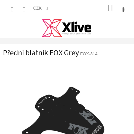
Přejít
NÁKUP
na
CZK
obsah
KOŠÍK
Přední blatník FOX Grey
FOX-814