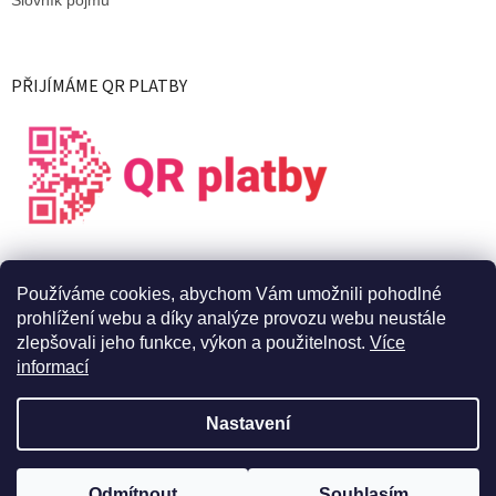
PŘIJÍMÁME QR PLATBY
Používáme cookies, abychom Vám umožnili pohodlné
prohlížení webu a díky analýze provozu webu neustále
zlepšovali jeho funkce, výkon a použitelnost.
Více
informací
Vytvořil Shoptet
Nastavení
Copyright 2026
X Live s.r.o.
. Všechna práva vyhrazena.
Upravit
Odmítnout
Souhlasím
nastavení cookies