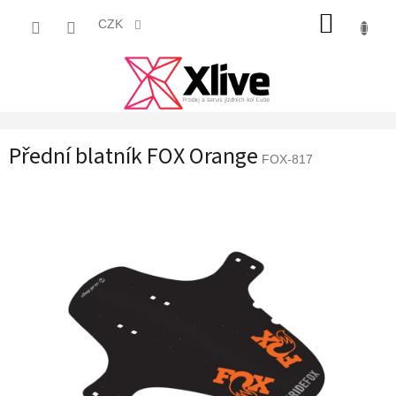
Přejít
NÁKUP
na
CZK
obsah
KOŠÍK
Přední blatník FOX Orange
FOX-817