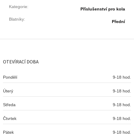
Kategorie
:
Příslušenství pro kola
Blatníky
:
Přední
Z
á
p
a
OTEVÍRACÍ DOBA
t
í
Pondělí
9-18 hod.
Úterý
9-18 hod.
Středa
9-18 hod.
Čtvrtek
9-18 hod.
Pátek
9-18 hod.