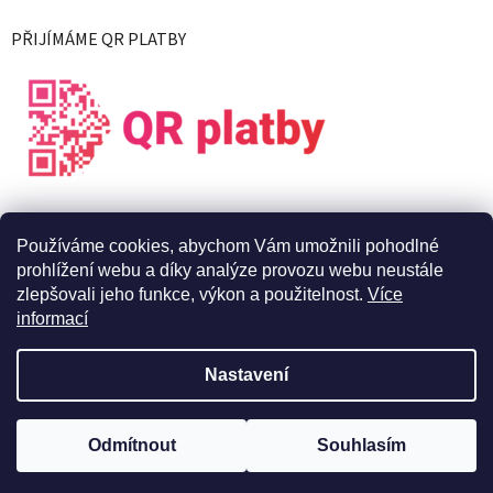
PŘIJÍMÁME QR PLATBY
Používáme cookies, abychom Vám umožnili pohodlné
prohlížení webu a díky analýze provozu webu neustále
zlepšovali jeho funkce, výkon a použitelnost.
Více
informací
Vytvořil Shoptet
Nastavení
Copyright 2026
X Live s.r.o.
. Všechna práva vyhrazena.
Upravit
Odmítnout
Souhlasím
nastavení cookies