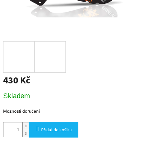
430 Kč
Měrná
Skladem
cena:
Možnosti doručení
Přidat do košíku