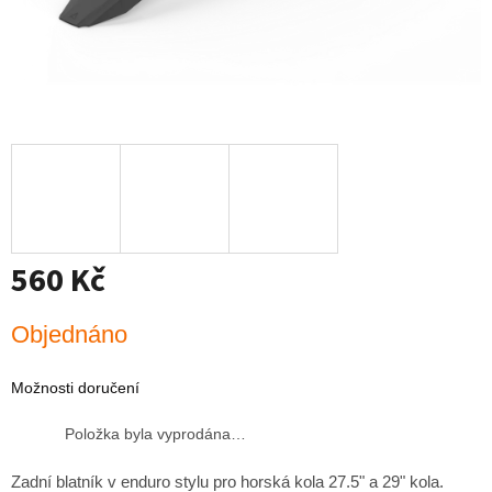
560 Kč
Měrná
Objednáno
cena:
Možnosti doručení
Položka byla vyprodána…
Zadní blatník v enduro stylu pro horská kola 27.5" a 29" kola.