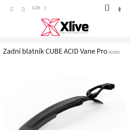
Přejít
NÁKUP
na
CZK
obsah
KOŠÍK
Zadní blatník CUBE ACID Vane Pro
92982