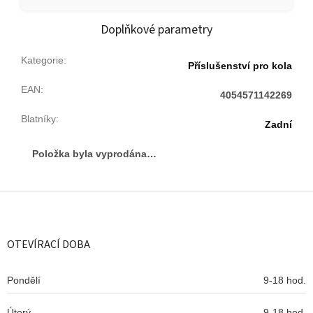
Doplňkové parametry
Kategorie
:
Příslušenství pro kola
EAN
:
4054571142269
Blatníky
:
Zadní
Položka byla vyprodána…
Z
á
p
a
OTEVÍRACÍ DOBA
t
í
Pondělí
9-18 hod.
Úterý
9-18 hod.