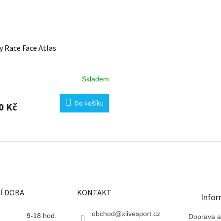
y Race Face Atlas
Skladem
Do košíku
0 Kč
O
v
l
á
d
a
c
Í DOBA
KONTAKT
í
Infor
p
r
obchod
@
xlivesport.cz
9-18 hod.
Doprava a