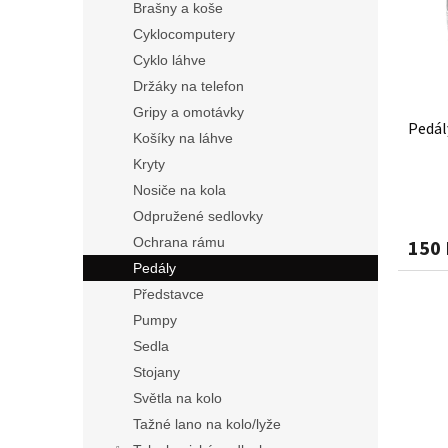
s
o
n
Brašny a koše
p
d
e
Cyklocomputery
r
u
l
Cyklo láhve
o
k
d
t
Držáky na telefon
u
ů
Gripy a omotávky
Pedál
k
Košíky na láhve
t
Kryty
ů
Nosiče na kola
Odpružené sedlovky
Ochrana rámu
150 
Pedály
Představce
Pumpy
Sedla
Stojany
Světla na kolo
Tažné lano na kolo/lyže