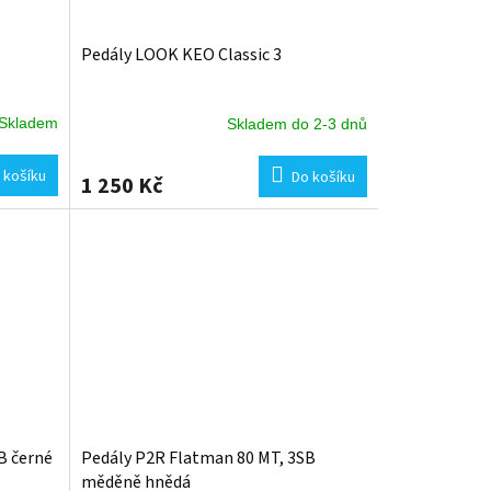
Pedály LOOK KEO Classic 3
Skladem
Skladem do 2-3 dnů
 košíku
Do košíku
1 250 Kč
B černé
Pedály P2R Flatman 80 MT, 3SB
měděně hnědá