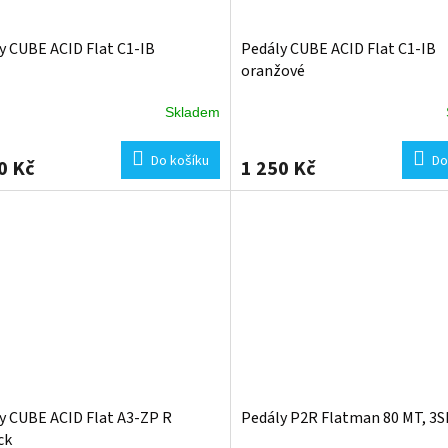
y CUBE ACID Flat C1-IB
Pedály CUBE ACID Flat C1-IB
oranžové
Skladem
Do košíku
Do
0 Kč
1 250 Kč
y CUBE ACID Flat A3-ZP R
Pedály P2R Flatman 80 MT, 3S
ck