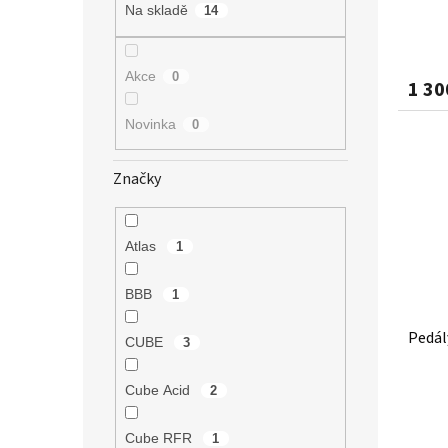
Na skladě
14
Akce
0
1 30
Novinka
0
Značky
Atlas
1
BBB
1
Pedál
CUBE
3
Cube Acid
2
Cube RFR
1