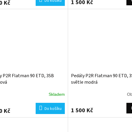
Do košíku
1 500 Kč
0 Kč
y P2R Flatman 90 ETD, 3SB
Pedály P2R Flatman 90 ETD, 
ová
světle modrá
Skladem
Ob
Do košíku
1 500 Kč
0 Kč