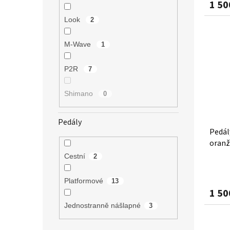
1 50
Look
2
M-Wave
1
P2R
7
Shimano
0
Pedály
Pedál
oranž
Cestní
2
Platformové
13
1 50
Jednostranně nášlapné
3