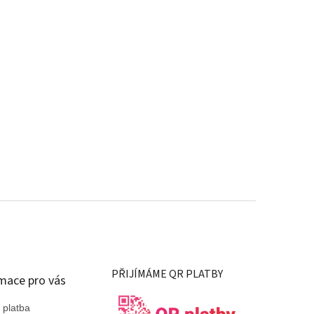
PŘIJÍMÁME QR PLATBY
mace pro vás
 platba