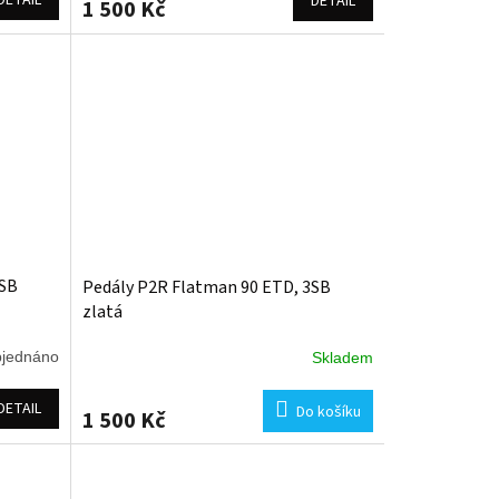
DETAIL
1 500 Kč
3SB
Pedály P2R Flatman 90 ETD, 3SB
zlatá
jednáno
Skladem
DETAIL
Do košíku
1 500 Kč