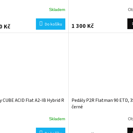
Skladem
Ob
Do košíku
1 300 Kč
0 Kč
y CUBE ACID Flat A2-IB Hybrid R
Pedály P2R Flatman 90 ETD, 
černé
Skladem
Ob