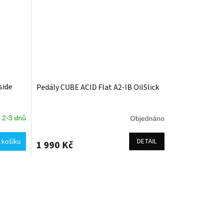
side
Pedály CUBE ACID Flat A2-IB OilSlick
 2-3 dnů
Objednáno
DETAIL
 košíku
1 990 Kč