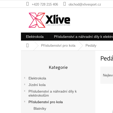
Přejít
+420 728 215 406
obchod@xlivesport.cz
na
obsah
Elektrokola
Příslušenství a náhradní díly k elekt
Domů
Příslušenství pro kola
Pedály
P
Pedá
o
Přeskočit
s
Kategorie
kategorie
Ř
t
a
r
Nejlev
Elektrokola
z
a
e
Jízdní kola
n
V
n
n
Příslušenství a náhradní díly k
ý
í
elektrokolům
í
p
p
p
Příslušenství pro kola
i
r
a
Blatníky