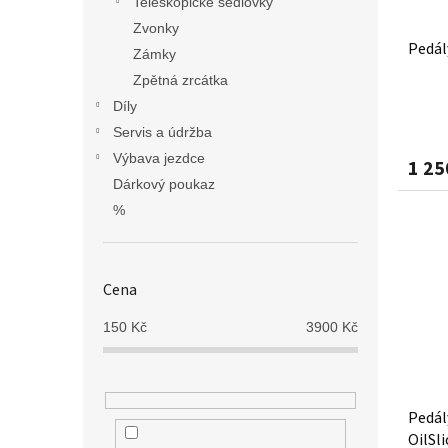
Teleskopické sedlovky
Zvonky
Pedál
Zámky
Zpětná zrcátka
Díly
Servis a údržba
Výbava jezdce
1 25
Dárkový poukaz
%
Cena
150
Kč
3900
Kč
Pedál
OilSli