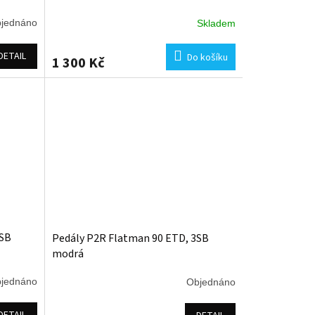
jednáno
Skladem
DETAIL
Do košíku
1 300 Kč
3SB
Pedály P2R Flatman 90 ETD, 3SB
modrá
jednáno
Objednáno
DETAIL