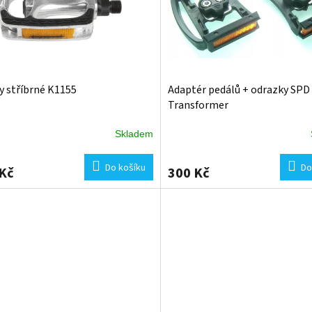
y stříbrné K1155
Adaptér pedálů + odrazky SPD
Transformer
Skladem
Do košíku
Do
Kč
300 Kč