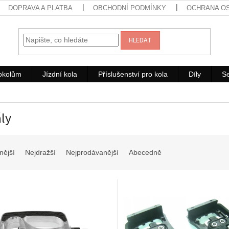
DOPRAVA A PLATBA
OBCHODNÍ PODMÍNKY
OCHRANA O
HLEDAT
rokolům
Jízdní kola
Příslušenství pro kola
Díly
Se
ly
nější
Nejdražší
Nejprodávanější
Abecedně