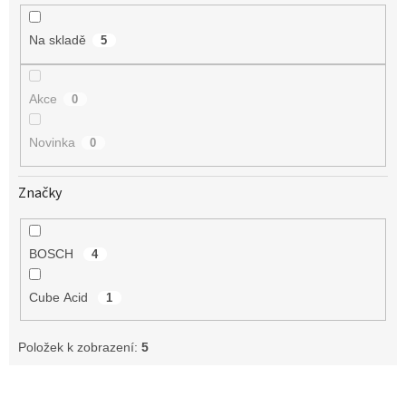
k
t
Na skladě
5
ů
Akce
0
Novinka
0
Značky
BOSCH
4
Cube Acid
1
Položek k zobrazení:
5
V