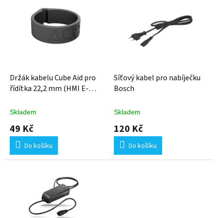
ý
p
i
s
p
r
o
d
Držák kabelu Cube Aid pro
Síťový kabel pro nabíječku
u
řídítka 22,2 mm (HMI E-
Bosch
k
Bike)
t
Skladem
Skladem
ů
49 Kč
120 Kč
Do košíku
Do košíku