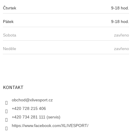
p
Čtvrtek
9-18 hod.
i
s
u
Pátek
9-18 hod.
Sobota
zavřeno
Neděle
zavřeno
KONTAKT
obchod
@
xlivesport.cz
+420 728 215 406
+420 734 281 111 (servis)
https://www.facebook.com/XLIVESPORT/