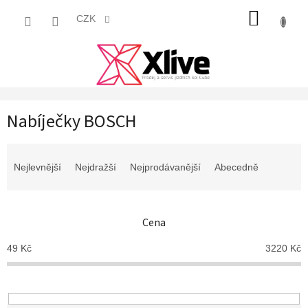
Přejít
NÁKUP
na
CZK
obsah
KOŠÍK
Nabíječky BOSCH
Ř
a
Nejlevnější
Nejdražší
Nejprodávanější
Abecedně
z
e
n
Cena
í
p
49
Kč
3220
Kč
r
o
d
u