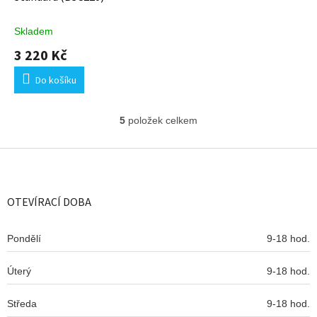
Skladem
3 220 Kč
Do košíku
5
položek celkem
O
v
l
Z
á
á
d
p
a
a
OTEVÍRACÍ DOBA
c
t
í
í
p
Pondělí
9-18 hod.
r
v
Úterý
k
9-18 hod.
y
v
Středa
9-18 hod.
ý