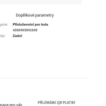
Doplňkové parametry
gorie
:
Příslušenství pro kola
:
4260403941645
níky
:
Zadní
PŘIJÍMÁME QR PLATBY
mace pro vás