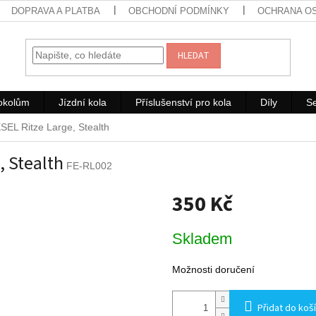
DOPRAVA A PLATBA
OBCHODNÍ PODMÍNKY
OCHRANA O
HLEDAT
rokolům
Jízdní kola
Příslušenství pro kola
Díly
Se
ESEL Ritze Large, Stealth
, Stealth
FE-RL002
350 Kč
Měrná
Skladem
cena:
Možnosti doručení
Přidat do koš