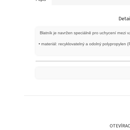
Detai
Blatník je navržen speciálně pro uchycení mezi v
• materiál: recyklovatelný a odolný polypropylen (
Z
á
p
a
t
OTEVÍRAC