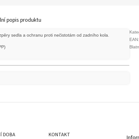
lní popis produktu
Kate
zpěry sedla a ochranu proti nečistotám od zadního kola.
EAN
PP)
Blat
Í DOBA
KONTAKT
Infor