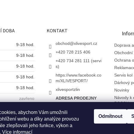
l
á
d
a
c
Í DOBA
KONTAKT
í
Infor
p
r
obchod
@
xlivesport.cz
9-18 hod.
Doprava a
v
+420 728 215 406
Obchodní
k
9-18 hod.
y
Ochrana o
+420 734 281 111 (servi
v
9-18 hod.
s)
Reklamac
ý
https://www.facebook.co
Servis kol 
9-18 hod.
p
m/XLIVESPORT/
Dárkový p
i
9-18 hod.
s
xlivesportzlin
Novinky
u
Návody k 
ADRESA PRODEJNY
zavřeno
BOSCH
X Live s.r.o.
zavřeno
Dřevnická 377
Napište n
cookies, abychom Vám umožnili
760 01 Zlín
Odmítnout
S
O nás
ohlížení webu a díky analýze provozu
le zlepšovali jeho funkce, výkon a
Slovník p
.
Více informací