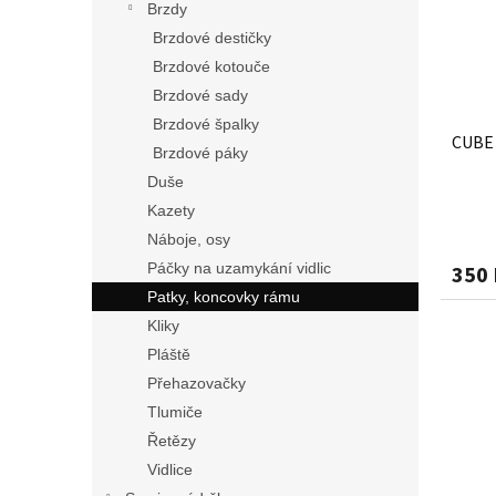
s
o
n
Brzdy
p
d
e
Brzdové destičky
r
u
l
Brzdové kotouče
o
k
d
t
Brzdové sady
u
ů
Brzdové špalky
CUBE 
k
Brzdové páky
t
Duše
ů
Kazety
Náboje, osy
Páčky na uzamykání vidlic
350 
Patky, koncovky rámu
Kliky
Pláště
Přehazovačky
Tlumiče
Řetězy
Vidlice