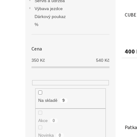
Servis a údržba
Výbava jezdce
CUBE 
Dárkový poukaz
%
Cena
400 
350
Kč
540
Kč
Na skladě
9
Akce
0
Patka
Novinka
0