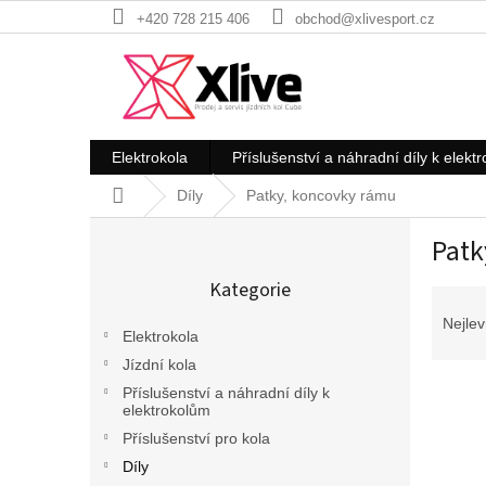
Přejít
+420 728 215 406
obchod@xlivesport.cz
na
obsah
Elektrokola
Příslušenství a náhradní díly k elekt
Domů
Díly
Patky, koncovky rámu
P
Patk
o
Přeskočit
s
Kategorie
kategorie
Ř
t
a
r
Nejlev
Elektrokola
z
a
e
Jízdní kola
n
V
n
n
Příslušenství a náhradní díly k
ý
í
elektrokolům
í
p
p
p
Příslušenství pro kola
i
r
a
Díly