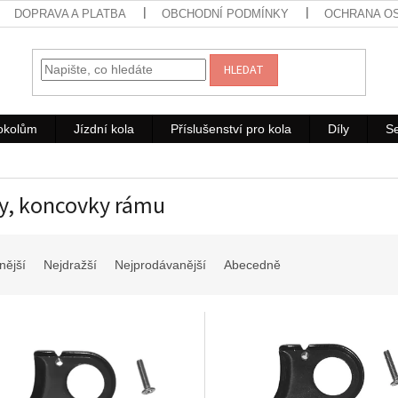
DOPRAVA A PLATBA
OBCHODNÍ PODMÍNKY
OCHRANA O
HLEDAT
rokolům
Jízdní kola
Příslušenství pro kola
Díly
Se
y, koncovky rámu
nější
Nejdražší
Nejprodávanější
Abecedně