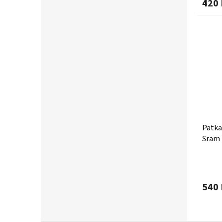
420 
Patka
Sram
540 