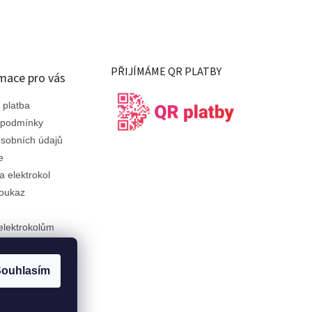
PŘIJÍMÁME QR PLATBY
mace pro vás
 platba
 podmínky
sobních údajů
e
a elektrokol
oukaz
elektrokolům
ám
ouhlasím
ojmů