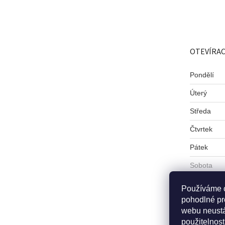
Z
á
p
a
t
OTEVÍRAC
í
Pondělí
Úterý
Středa
Čtvrtek
Pátek
Sobota
Neděle
Používáme 
pohodlné pr
webu neustá
použitelnost