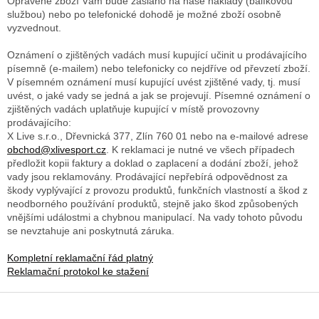
Opravené zboží Vám bude zasláno na naše náklady (balíkovou
službou) nebo po telefonické dohodě je možné zboží osobně
vyzvednout.
Oznámení o zjištěných vadách musí kupující učinit u prodávajícího
písemně (e-mailem) nebo telefonicky co nejdříve od převzetí zboží.
V písemném oznámení musí kupující uvést zjištěné vady, tj. musí
uvést, o jaké vady se jedná a jak se projevují. Písemné oznámení o
zjištěných vadách uplatňuje kupující v místě provozovny
prodávajícího:
X Live s.r.o., Dřevnická 377, Zlín 760 01 nebo na e-mailové adrese
obchod@xlivesport.cz
. K reklamaci je nutné ve všech případech
předložit kopii faktury a doklad o zaplacení a dodání zboží, jehož
vady jsou reklamovány. Prodávající nepřebírá odpovědnost za
škody vyplývající z provozu produktů, funkčních vlastností a škod z
neodborného používání produktů, stejně jako škod způsobených
vnějšími událostmi a chybnou manipulací. Na vady tohoto původu
se nevztahuje ani poskytnutá záruka.
Kompletní reklamační řád platný
Reklamační protokol ke stažení
Z
á