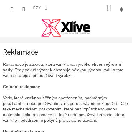
Přejít
NÁKUP
na
CZK
obsah
KOŠÍK
Reklamace
Reklamace je závada, která vznikla na výrobku
vlivem výrobní
vady.
Tedy pokud výrobek obsahuje nějakou výrobní vadu a tato
vada se projeví při používání výrobku.
Co není reklamace
Vady, které vzniknou běžným opotřebením, nadměrným
používáním, nebo používáním v rozporu s návodem k použití. Dále
také mechanickým poškozením, které není způsobeno vadou
materiálu. Jako reklamace se také nedá považovat závada, která
vznikne nedodržením pokynů pro správné užívání.
Uplatnění reklamace