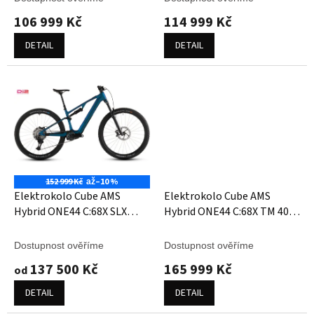
ů
106 999 Kč
114 999 Kč
DETAIL
DETAIL
152 999 Kč
–10 %
až
Elektrokolo Cube AMS
Elektrokolo Cube AMS
Hybrid ONE44 C:68X SLX
Hybrid ONE44 C:68X TM 400X
400X nebula´n´black
reedgreen´n´matrix
Dostupnost ověříme
Dostupnost ověříme
137 500 Kč
165 999 Kč
od
DETAIL
DETAIL