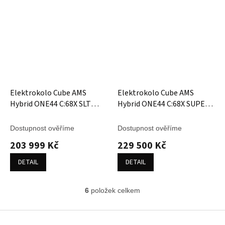
Elektrokolo Cube AMS
Elektrokolo Cube AMS
Hybrid ONE44 C:68X SLT
Hybrid ONE44 C:68X SUPER
400X matrixblack´n´white
TM 400X foggrey´n´fibre
Dostupnost ověříme
Dostupnost ověříme
203 999 Kč
229 500 Kč
DETAIL
DETAIL
6
položek celkem
O
v
l
Z
á