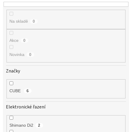
u
k
t
Na skladě
0
ů
Akce
0
Novinka
0
Značky
CUBE
6
Elektronické řazení
Shimano Di2
2