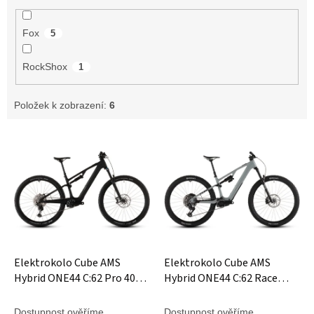
Fox
5
RockShox
1
Položek k zobrazení:
6
V
ý
p
i
s
p
r
o
d
Elektrokolo Cube AMS
Elektrokolo Cube AMS
u
Hybrid ONE44 C:62 Pro 400X
Hybrid ONE44 C:62 Race
k
blackline
400X reedbeige´n´black
t
Dostupnost ověříme
Dostupnost ověříme