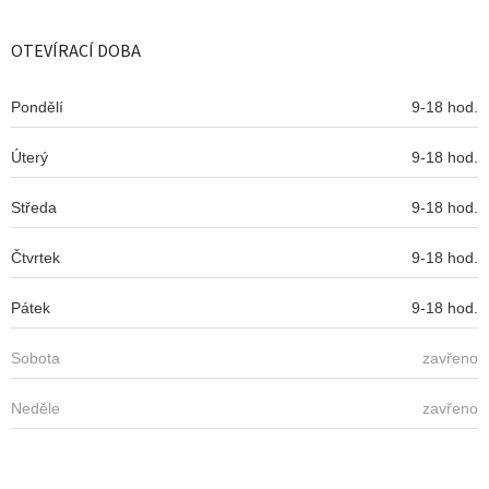
á
d
p
a
a
OTEVÍRACÍ DOBA
c
t
í
í
p
Pondělí
9-18 hod.
r
v
Úterý
k
9-18 hod.
y
v
Středa
9-18 hod.
ý
p
Čtvrtek
9-18 hod.
i
s
u
Pátek
9-18 hod.
Sobota
zavřeno
Neděle
zavřeno