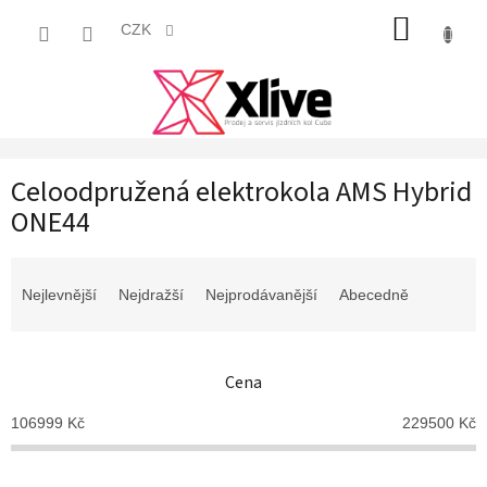
Přejít
NÁKUP
na
CZK
obsah
KOŠÍK
Celoodpružená elektrokola AMS Hybrid
ONE44
Ř
a
Nejlevnější
Nejdražší
Nejprodávanější
Abecedně
z
e
n
Cena
í
p
106999
Kč
229500
Kč
r
o
d