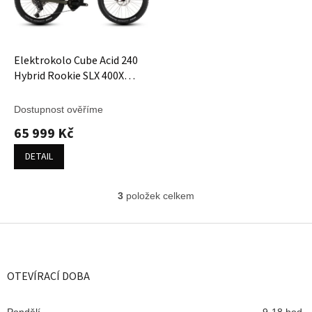
Elektrokolo Cube Acid 240
Hybrid Rookie SLX 400X
reedgreen´n´matrix
Dostupnost ověříme
65 999 Kč
DETAIL
3
položek celkem
O
v
l
Z
á
á
d
p
a
a
OTEVÍRACÍ DOBA
c
t
í
í
p
Pondělí
9-18 hod.