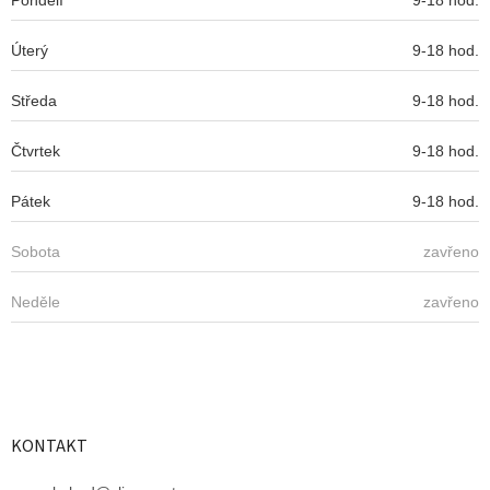
r
v
Úterý
k
9-18 hod.
y
v
Středa
9-18 hod.
ý
p
Čtvrtek
9-18 hod.
i
s
u
Pátek
9-18 hod.
Sobota
zavřeno
Neděle
zavřeno
KONTAKT