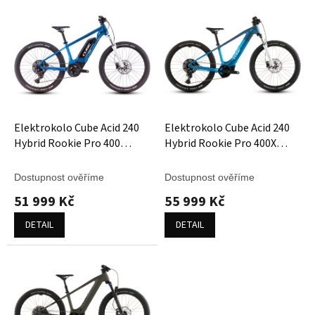
V
ý
p
i
s
p
r
o
d
Elektrokolo Cube Acid 240
Elektrokolo Cube Acid 240
u
Hybrid Rookie Pro 400
Hybrid Rookie Pro 400X
k
actionteam
actionteam
t
Dostupnost ověříme
Dostupnost ověříme
ů
51 999 Kč
55 999 Kč
DETAIL
DETAIL