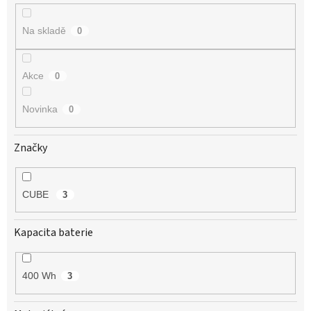
k
t
Na skladě
0
ů
Akce
0
Novinka
0
Značky
CUBE
3
Kapacita baterie
400 Wh
3