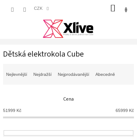
Přejít
NÁKUP
na
CZK
obsah
KOŠÍK
Dětská elektrokola Cube
Ř
a
Nejlevnější
Nejdražší
Nejprodávanější
Abecedně
z
e
n
Cena
í
p
51999
Kč
65999
Kč
r
o
d
u