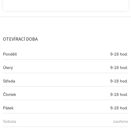
Z
á
p
a
OTEVÍRACÍ DOBA
t
í
Pondělí
9-18 hod.
Úterý
9-18 hod.
Středa
9-18 hod.
Čtvrtek
9-18 hod.
Pátek
9-18 hod.
Sobota
zavřeno