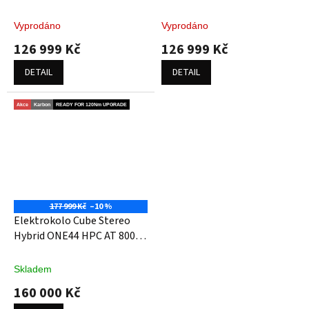
nebula´n´white
shiftblush´n´art
Vyprodáno
Vyprodáno
126 999 Kč
126 999 Kč
DETAIL
DETAIL
Akce
Karbon
READY FOR 120Nm UPGRADE
177 999 Kč
–10 %
Elektrokolo Cube Stereo
Hybrid ONE44 HPC AT 800
carbon´n´gold
Skladem
160 000 Kč