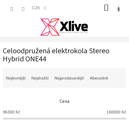
Přejít
NÁKUP
na
CZK
obsah
KOŠÍK
Celoodpružená elektrokola Stereo
Hybrid ONE44
Ř
a
Nejlevnější
Nejdražší
Nejprodávanější
Abecedně
z
e
n
Cena
í
p
96300
Kč
160000
Kč
r
o
d