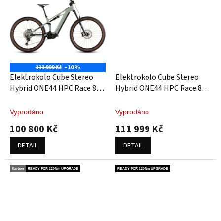
111 999 Kč
–10 %
Elektrokolo Cube Stereo
Elektrokolo Cube Stereo
Hybrid ONE44 HPC Race 800
Hybrid ONE44 HPC Race 800
driedherbs´n´black
blackline
Vyprodáno
Vyprodáno
100 800 Kč
111 999 Kč
DETAIL
DETAIL
Karbon
READY FOR 120Nm UPGRADE
READY FOR 120Nm UPGRADE