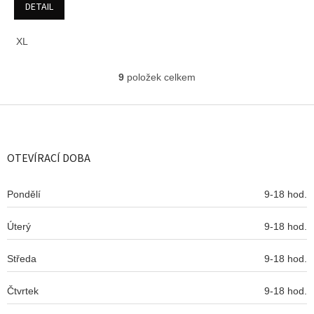
DETAIL
XL
9
položek celkem
O
v
l
Z
á
á
d
p
a
a
OTEVÍRACÍ DOBA
c
t
í
í
p
Pondělí
9-18 hod.
r
v
Úterý
k
9-18 hod.
y
v
Středa
9-18 hod.
ý
p
Čtvrtek
9-18 hod.
i
s