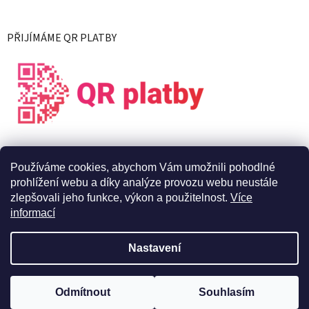
PŘIJÍMÁME QR PLATBY
Používáme cookies, abychom Vám umožnili pohodlné
prohlížení webu a díky analýze provozu webu neustále
zlepšovali jeho funkce, výkon a použitelnost.
Více
informací
Vytvořil Shoptet
Nastavení
Copyright 2026
X Live s.r.o.
. Všechna práva vyhrazena.
Upravit
Odmítnout
Souhlasím
nastavení cookies