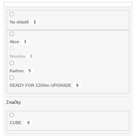
u
k
t
Na skladě
2
ů
Akce
3
Novinka
0
Karbon
5
READY FOR 120Nm UPGRADE
9
Značky
CUBE
9