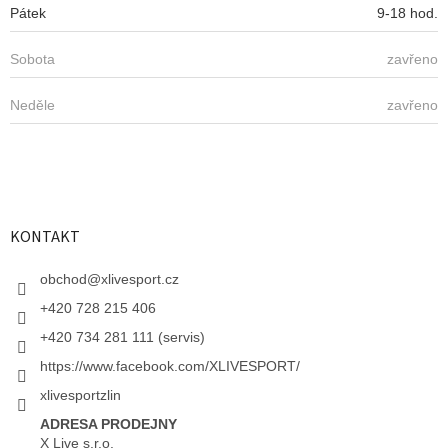
u
Pátek
9-18 hod.
Sobota
zavřeno
Neděle
zavřeno
KONTAKT
obchod
@
xlivesport.cz
+420 728 215 406
+420 734 281 111 (servis)
https://www.facebook.com/XLIVESPORT/
xlivesportzlin
ADRESA PRODEJNY
X Live s.r.o.