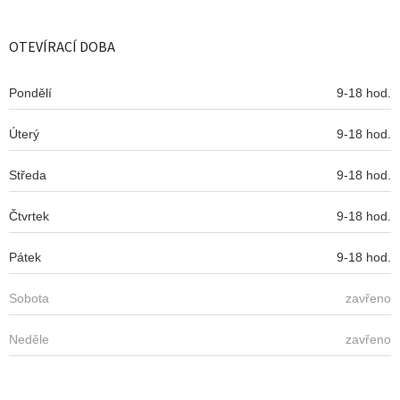
á
á
d
p
a
a
OTEVÍRACÍ DOBA
c
t
í
í
p
Pondělí
9-18 hod.
r
v
Úterý
k
9-18 hod.
y
v
Středa
9-18 hod.
ý
p
Čtvrtek
9-18 hod.
i
s
u
Pátek
9-18 hod.
Sobota
zavřeno
Neděle
zavřeno