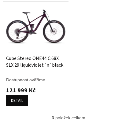
Cube Stereo ONE44 C:68X
SLX 29 liquidviolet´n´black
Dostupnost ověříme
121 999 Kč
DETAIL
3
položek celkem
O
v
l
Z