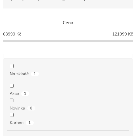
z
e
n
Cena
í
p
63999
Kč
121999
Kč
r
o
d
u
k
t
Na skladě
1
ů
Akce
1
Novinka
0
Karbon
1