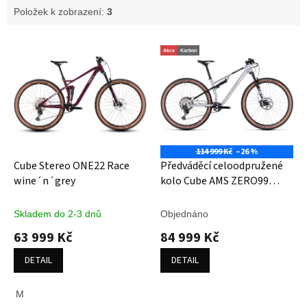
Položek k zobrazení:
3
V
Akce
Karbon
ý
p
i
s
p
r
o
114 999 Kč
–26 %
d
Cube Stereo ONE22 Race
Předváděcí celoodpružené
u
wine´n´grey
kolo Cube AMS ZERO99
k
C:68X Race 29 silver´n
t
´black
Skladem do 2-3 dnů
Objednáno
ů
63 999 Kč
84 999 Kč
DETAIL
DETAIL
M