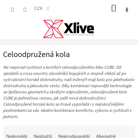
Přejít
NÁKUP
na
CZK
obsah
KOŠÍK
Celoodpružená kola
Nic neporazí rychlost a komfort celoodpruženého biku CUBE. Od
sjezdařů a cross-country závodníků bojujících o stupně vítězů až po
vytrvalostní horské dobrodruhy, naši inženýři mají kolo pro jakéhokoliv
dobrodruha a jakoukoliv cestu. Díky kombinaci nejnovější technologie
se špičkovou geometrií a skvělým odpružením, celoodpružené kolo
CUBE je jedinečnou cestou, jak zažít nová dobrodružství.
Celoodpružené horské kolo se hravě vypořádá i s nejnáročnějšími
podmínkami za vás. Ideální kombinace komfortu, výkonu a rychlosti v
jednom.
Ř
a
Nejlevnější
Nejdražší
Nejprodávanější
Abecedně