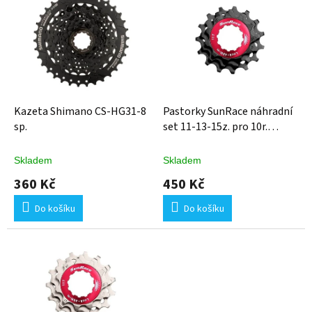
ý
p
i
s
p
r
o
d
Kazeta Shimano CS-HG31-8
Pastorky SunRace náhradní
u
sp.
set 11-13-15z. pro 10r.
k
kazetu, černý
t
Skladem
Skladem
ů
360 Kč
450 Kč
Do košíku
Do košíku