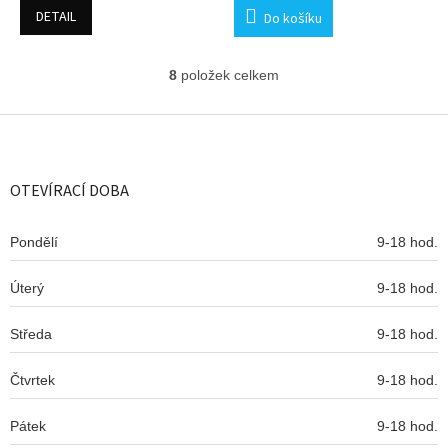
DETAIL
Do košíku
8
položek celkem
O
v
l
Z
á
á
d
p
a
a
OTEVÍRACÍ DOBA
c
t
í
í
p
Pondělí
9-18 hod.
r
v
Úterý
k
9-18 hod.
y
v
Středa
9-18 hod.
ý
p
Čtvrtek
9-18 hod.
i
s
u
Pátek
9-18 hod.