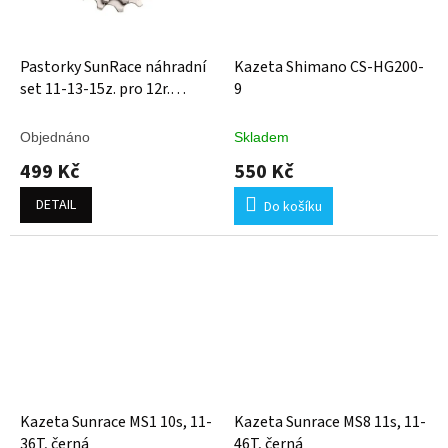
Pastorky SunRace náhradní
Kazeta Shimano CS-HG200-
set 11-13-15z. pro 12r.
9
kazetu, stříbrný
Objednáno
Skladem
499 Kč
550 Kč
DETAIL
Do košíku
Kazeta Sunrace MS1 10s, 11-
Kazeta Sunrace MS8 11s, 11-
36T, černá
46T, černá