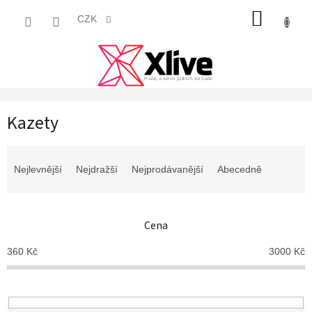
Přejít
NÁKUP
na
CZK
obsah
KOŠÍK
Kazety
Ř
a
Nejlevnější
Nejdražší
Nejprodávanější
Abecedně
z
e
n
Cena
í
p
360
Kč
3000
Kč
r
o
d
u