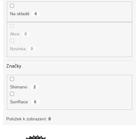
k
t
Na skladě
4
ů
Akce
0
Novinka
0
Značky
Shimano
2
SunRace
6
Položek k zobrazení:
8
V