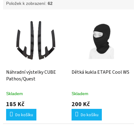
Položek k zobrazení:
62
V
ý
p
i
s
p
r
o
d
Náhradní výstelky CUBE
Dětká kukla ETAPE Cool WS
u
Pathos/Quest
k
t
Skladem
Skladem
ů
185 Kč
200 Kč
Do košíku
Do košíku