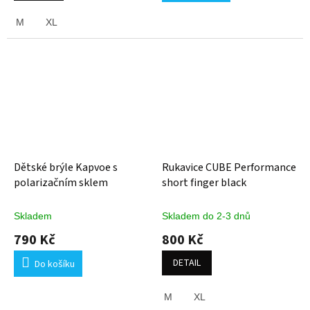
M
XL
Dětské brýle Kapvoe s
Rukavice CUBE Performance
polarizačním sklem
short finger black
Skladem
Skladem do 2-3 dnů
790 Kč
800 Kč
DETAIL
Do košíku
M
XL