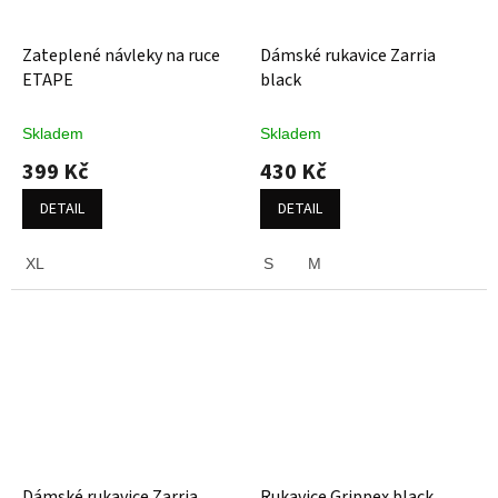
Zateplené návleky na ruce
Dámské rukavice Zarria
ETAPE
black
Skladem
Skladem
399 Kč
430 Kč
DETAIL
DETAIL
XL
S
M
Dámské rukavice Zarria
Rukavice Grippex black