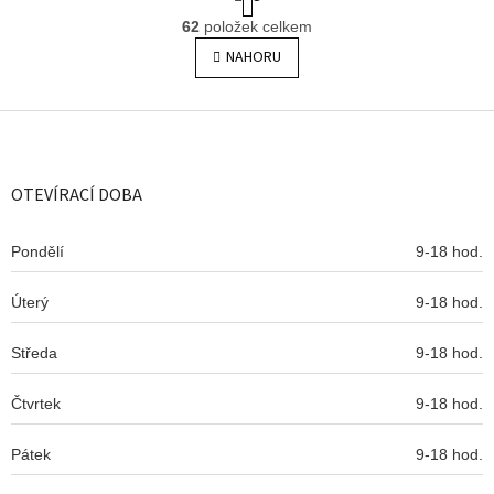
t
O
r
62
položek celkem
v
á
l
NAHORU
n
á
k
o
d
v
Z
a
á
c
á
n
í
p
í
p
a
OTEVÍRACÍ DOBA
r
t
v
í
k
Pondělí
9-18 hod.
y
v
Úterý
9-18 hod.
ý
p
i
Středa
9-18 hod.
s
u
Čtvrtek
9-18 hod.
Pátek
9-18 hod.