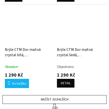
Brýle CTM Dor matná
Brýle CTM Dor matná
crystal bílá,
crystal šedá,
fotochromatické
fotochromatické
Skladem
Objednáno
1 290 Kč
1 290 Kč
DETAIL
Do košíku
NAČÍST 30 DALŠÍCH
S
1
3