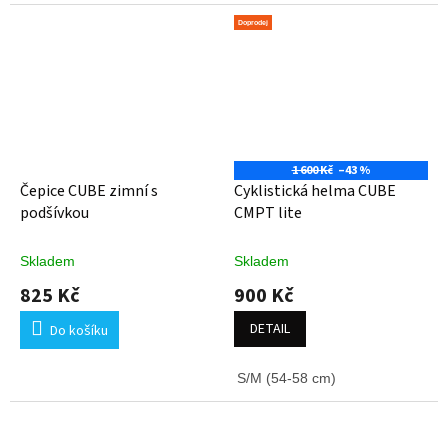
Doprodej
1 600 Kč
–43 %
Čepice CUBE zimní s
Cyklistická helma CUBE
podšívkou
CMPT lite
Skladem
Skladem
825 Kč
900 Kč
DETAIL
Do košíku
S/M (54-58 cm)