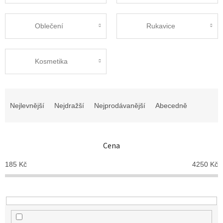
Oblečení
Rukavice
Kosmetika
Ř
a
Nejlevnější
Nejdražší
Nejprodávanější
Abecedně
z
e
n
Cena
í
p
185
Kč
4250
Kč
r
o
d
u
k