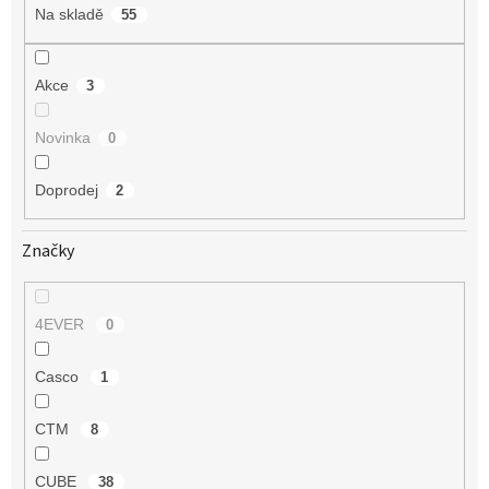
t
Na skladě
55
ů
Akce
3
Novinka
0
Doprodej
2
Značky
4EVER
0
Casco
1
CTM
8
CUBE
38