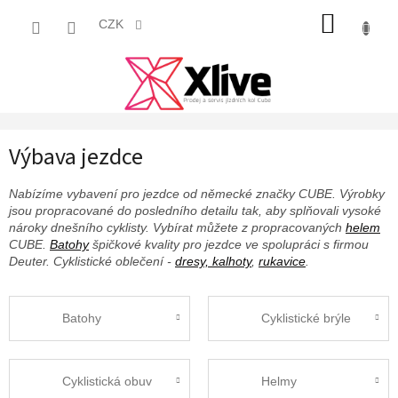
Přejít
NÁKUP
na
CZK
obsah
KOŠÍK
Výbava jezdce
Nabízíme vybavení pro jezdce od německé značky CUBE. Výrobky
jsou propracované do posledního detailu tak, aby splňovali vysoké
nároky dnešního cyklisty. Vybírat můžete z propracovaných
helem
CUBE.
Batohy
špičkové kvality pro jezdce ve spolupráci s firmou
Deuter. Cyklistické oblečení -
dresy, kalhoty
,
rukavice
.
Batohy
Cyklistické brýle
Cyklistická obuv
Helmy