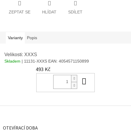
ZEPTAT SE
HLÍDAT
SDÍLET
Varianty
Popis
Velikosti: XXXS
Skladem
| 11131-XXXS
EAN:
4054571150899
493 Kč
Do košíku
Z
á
p
a
OTEVÍRACÍ DOBA