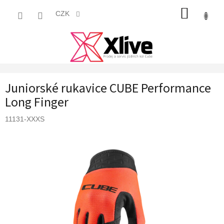
Přejít
NÁKUP
na
CZK
obsah
KOŠÍK
Juniorské rukavice CUBE Performance
Long Finger
11131-XXXS