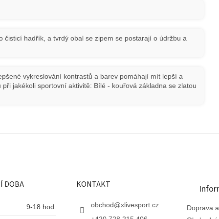
o čisticí hadřík, a tvrdý obal se zipem se postarají o údržbu a
lepšené vykreslování kontrastů a barev pomáhají mít lepší a
při jakékoli sportovní aktivitě: Bílé - kouřová základna se zlatou
Í DOBA
KONTAKT
Infor
obchod
@
xlivesport.cz
9-18 hod.
Doprava a