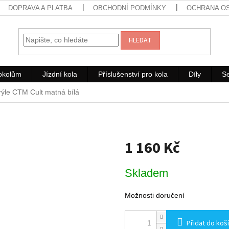
DOPRAVA A PLATBA
OBCHODNÍ PODMÍNKY
OCHRANA O
HLEDAT
rokolům
Jízdní kola
Příslušenství pro kola
Díly
Se
rýle CTM Cult matná bílá
1 160 Kč
Měrná
Skladem
cena:
Možnosti doručení
Přidat do koš