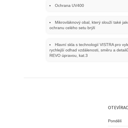
Ochrana UV400
Mikrovláknový obal, který slouží také jak
ochranu celého setu brýlí
Hlavní skla s technologií VISTRA pro vy
rychlejší odhad vzdálenosti, směru a detailů 
REVO úpravou, kat.3
Z
á
p
a
t
OTEVÍRAC
í
Pondělí