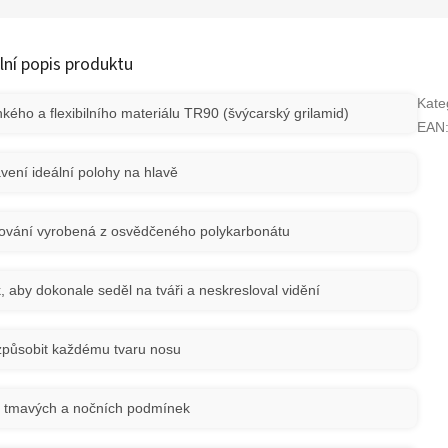
lní popis produktu
Kate
ého a flexibilního materiálu TR90 (švýcarský grilamid)
EAN
vení ideální polohy na hlavě
lžování vyrobená z osvědčeného polykarbonátu
, aby dokonale seděl na tváři a neskresloval vidění
izpůsobit každému tvaru nosu
 do tmavých a nočních podmínek