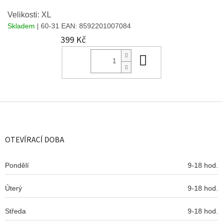
Velikosti: XL
Skladem
| 60-31
EAN:
8592201007084
399 Kč
Do košíku
Z
á
p
a
OTEVÍRACÍ DOBA
t
í
Pondělí
9-18 hod.
Úterý
9-18 hod.
Středa
9-18 hod.