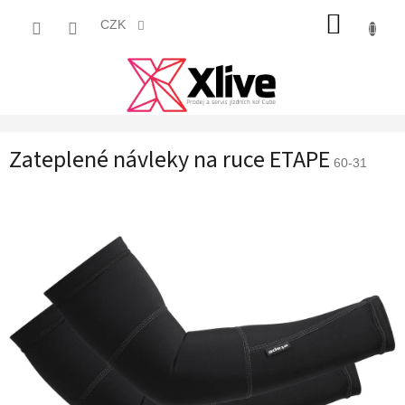
Přejít
NÁKUP
na
CZK
obsah
KOŠÍK
Zateplené návleky na ruce ETAPE
60-31