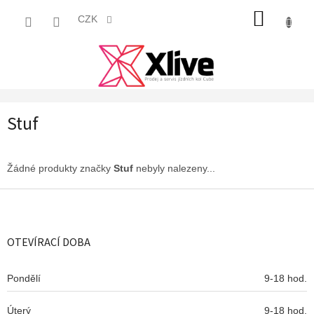
Přejít
NÁKUP
na
CZK
obsah
KOŠÍK
Stuf
Žádné produkty značky
Stuf
nebyly nalezeny...
Z
á
p
a
OTEVÍRACÍ DOBA
t
í
Pondělí
9-18 hod.
Úterý
9-18 hod.