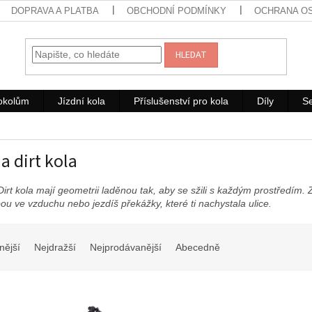
DOPRAVA A PLATBA
OBCHODNÍ PODMÍNKY
OCHRANA O
HLEDAT
rokolům
Jízdní kola
Příslušenství pro kola
Díly
Se
a dirt kola
irt kola mají geometrii laděnou tak, aby se sžili s každým prostředím.
ou ve vzduchu nebo jezdíš překážky, které ti nachystala ulice.
nější
Nejdražší
Nejprodávanější
Abecedně