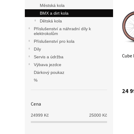
n
p
p
Městská kola
e
i
r
l
BMX a dirt kola
s
o
Dětská kola
p
d
r
Příslušenství a náhradní díly k
u
elektrokolům
o
k
Příslušenství pro kola
d
t
u
ů
Díly
k
Cube 
Servis a údržba
t
Výbava jezdce
ů
Dárkový poukaz
%
24 9
Cena
24999
Kč
25000
Kč