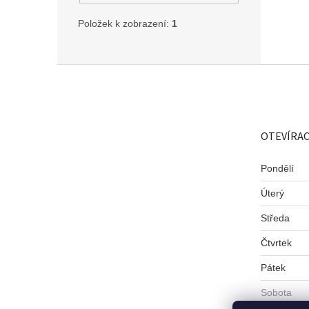
Položek k zobrazení:
1
Z
á
p
a
t
OTEVÍRAC
í
Pondělí
Úterý
Středa
Čtvrtek
Pátek
Sobota