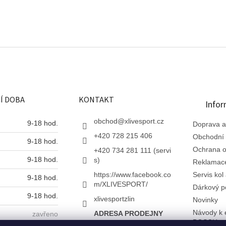
Í DOBA
KONTAKT
Infor
obchod
@
xlivesport.cz
9-18 hod.
Doprava a
+420 728 215 406
Obchodní
9-18 hod.
Ochrana o
+420 734 281 111 (servi
9-18 hod.
s)
Reklamac
https://www.facebook.co
Servis kol 
9-18 hod.
m/XLIVESPORT/
Dárkový p
9-18 hod.
xlivesportzlin
Novinky
Návody k 
ADRESA PRODEJNY
zavřeno
BOSCH
X Live s.r.o.