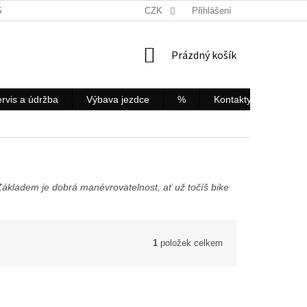
SOBNÍCH ÚDAJŮ
REKLAMACE
CZK
SERVIS KOL A ELEKTROKOL
Přihlášení
NÁKUPNÍ
Prázdný košík
KOŠÍK
rvis a údržba
Výbava jezdce
%
Kontakty
Servis
 Základem je dobrá manévrovatelnost, ať už točíš bike
1
položek celkem