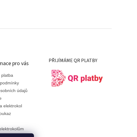
PŘIJÍMÁME QR PLATBY
mace pro vás
 platba
 podmínky
sobních údajů
e
a elektrokol
oukaz
elektrokolům