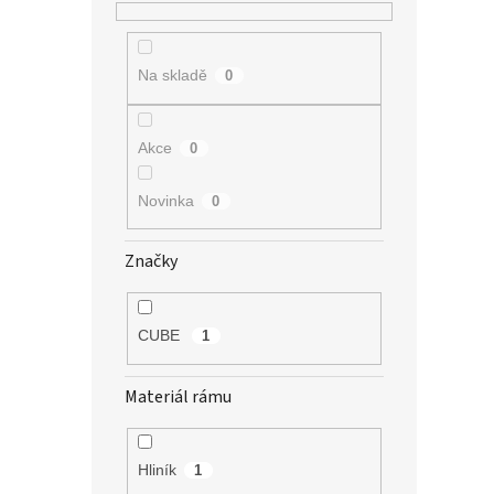
Na skladě
0
Akce
0
Novinka
0
Značky
CUBE
1
Materiál rámu
Hliník
1