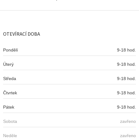
O
v
l
Z
á
á
d
p
a
a
OTEVÍRACÍ DOBA
c
t
í
í
p
Pondělí
9-18 hod.
r
v
Úterý
k
9-18 hod.
y
v
Středa
9-18 hod.
ý
p
Čtvrtek
9-18 hod.
i
s
u
Pátek
9-18 hod.
Sobota
zavřeno
Neděle
zavřeno