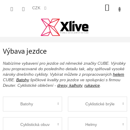
Přejít
NÁKUP
na
CZK
obsah
KOŠÍK
Výbava jezdce
Nabízíme vybavení pro jezdce od německé značky CUBE. Výrobky
jsou propracované do posledního detailu tak, aby splňovali vysoké
nároky dnešního cyklisty. Vybírat můžete z propracovaných
helem
CUBE.
Batohy
špičkové kvality pro jezdce ve spolupráci s firmou
Deuter. Cyklistické oblečení -
dresy, kalhoty
,
rukavice
.
Batohy
Cyklistické brýle
Cyklistická obuv
Helmy