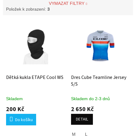
VYMAZAT FILTRY
Položek k zobrazení:
3
V
ý
p
i
s
p
r
o
d
Dětká kukla ETAPE Cool WS
Dres Cube Teamline Jersey
u
S/S
k
t
Skladem
Skladem do 2-3 dnů
ů
200 Kč
2 650 Kč
DETAIL
Do košíku
M
L