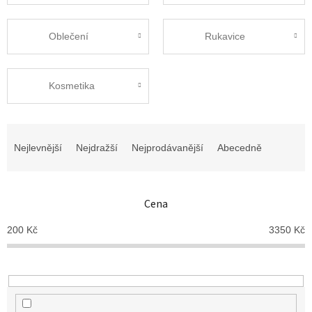
Oblečení
Rukavice
Kosmetika
Ř
a
Nejlevnější
Nejdražší
Nejprodávanější
Abecedně
z
e
n
Cena
í
p
200
Kč
3350
Kč
r
o
d
u
k