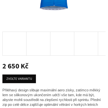
2 650 Kč
Měrná
cena:
ZVOLTE VARIANTU
Přiléhavý design slibuje maximální aero zisky, zatímco měkký
lem se silikonovým ukončením udrží vše tam, kde má být,
abyste mohli soustředit na zlepšení rychlosti při sprintu. Přední
zip po celé délce zajišťuje optimální větrání v horkých letních