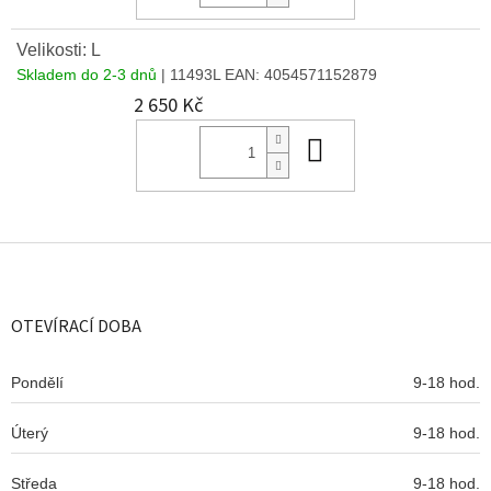
Velikosti: L
Skladem do 2-3 dnů
| 11493L
EAN:
4054571152879
2 650 Kč
Do košíku
Z
á
p
a
OTEVÍRACÍ DOBA
t
í
Pondělí
9-18 hod.
Úterý
9-18 hod.
Středa
9-18 hod.