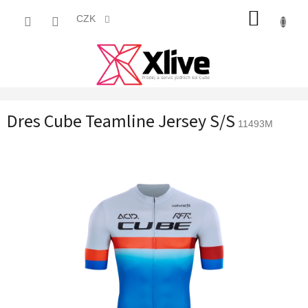
Přejít
NÁKUP
na
CZK
obsah
KOŠÍK
Dres Cube Teamline Jersey S/S
11493M