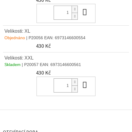
430 Kč
Do košíku
Velikosti: XL
Objednáno
| P20056
EAN:
6973146600554
430 Kč
Velikosti: XXL
Skladem
| P20057
EAN:
6973146600561
430 Kč
Do košíku
Z
á
p
a