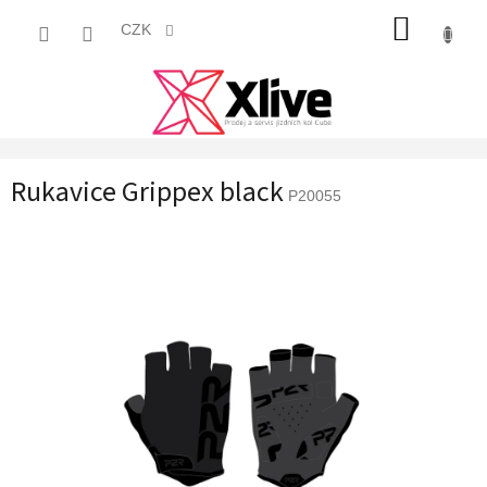
Přejít
NÁKUP
na
CZK
obsah
KOŠÍK
Rukavice Grippex black
P20055