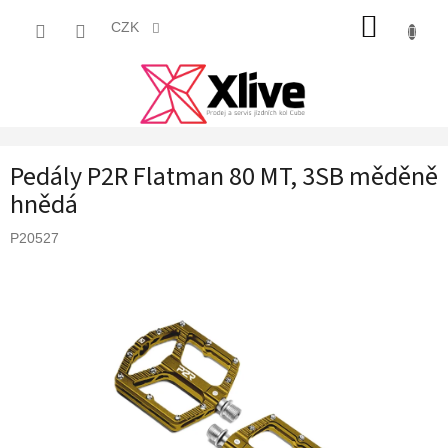
Přejít
NÁKUP
na
CZK
obsah
KOŠÍK
Pedály P2R Flatman 80 MT, 3SB měděně
hnědá
P20527