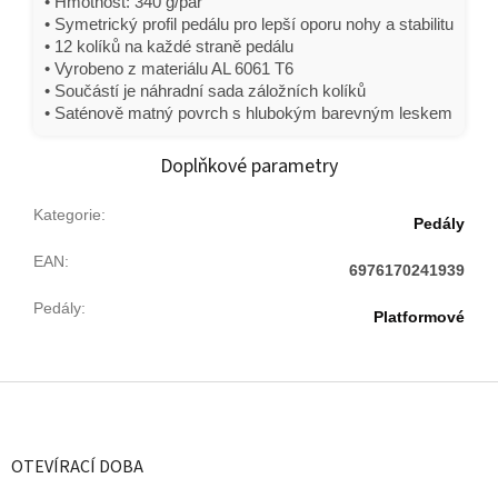
• Hmotnost: 340 g/pár
• Symetrický profil pedálu pro lepší oporu nohy a stabilitu
• 12 kolíků na každé straně pedálu
• Vyrobeno z materiálu AL 6061 T6
• Součástí je náhradní sada záložních kolíků
• Saténově matný povrch s hlubokým barevným leskem
Doplňkové parametry
Kategorie
:
Pedály
EAN
:
6976170241939
Pedály
:
Platformové
Z
á
p
a
OTEVÍRACÍ DOBA
t