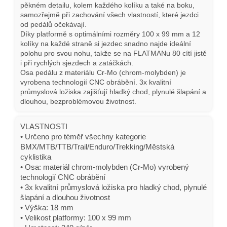
pěkném detailu, kolem každého kolíku a také na boku,
samozřejmě při zachování všech vlastností, které jezdci
od pedálů očekávají.
Díky platformě s optimálními rozměry 100 x 99 mm a 12
kolíky na každé straně si jezdec snadno najde ideální
polohu pro svou nohu, takže se na FLATMANu 80 cítí jistě
i při rychlých sjezdech a zatáčkách.
Osa pedálu z materiálu Cr-Mo (chrom-molybden) je
vyrobena technologií CNC obrábění. 3x kvalitní
průmyslová ložiska zajišťují hladký chod, plynulé šlapání a
dlouhou, bezproblémovou životnost.
VLASTNOSTI
• Určeno pro téměř všechny kategorie
BMX/MTB/TTB/Trail/Enduro/Trekking/Městská
cyklistika
• Osa: materiál chrom-molybden (Cr-Mo) vyrobený
technologií CNC obrábění
• 3x kvalitní průmyslová ložiska pro hladký chod, plynulé
šlapání a dlouhou životnost
• Výška: 18 mm
• Velikost platformy: 100 x 99 mm