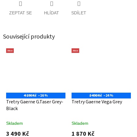
ZEPTAT SE
HLÍDAT
SDÍLET
Související produkty
Akce
Akce
4 190 Kč
–16 %
2 490 Kč
–24 %
Tretry Gaerne G.Taser Grey-
Tretry Gaerne Vega Grey
Black
Skladem
Skladem
3 490 Kč
1 870 Kč