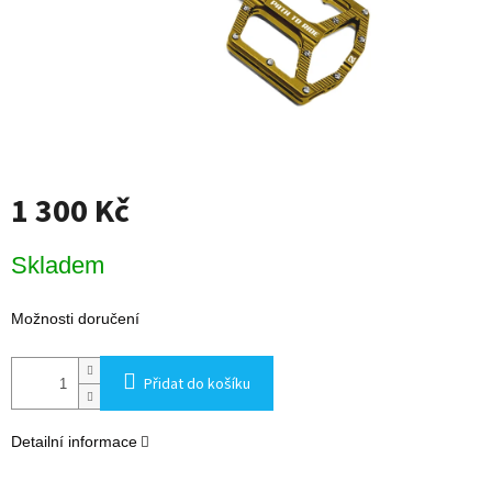
1 300 Kč
Měrná
Skladem
cena:
Možnosti doručení
Přidat do košíku
Detailní informace