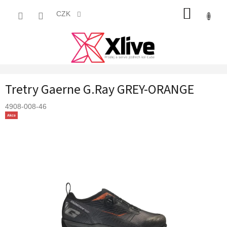
Přejít
NÁKUP
na
CZK
obsah
KOŠÍK
Tretry Gaerne G.Ray GREY-ORANGE
4908-008-46
Akce