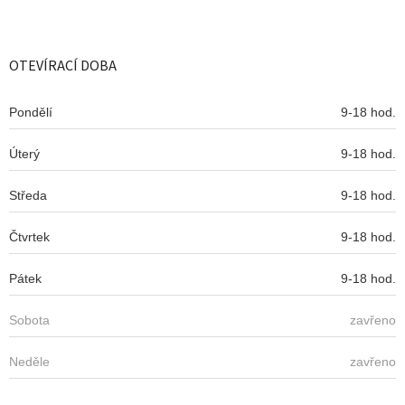
Z
á
p
a
OTEVÍRACÍ DOBA
t
í
Pondělí
9-18 hod.
Úterý
9-18 hod.
Středa
9-18 hod.
Čtvrtek
9-18 hod.
Pátek
9-18 hod.
Sobota
zavřeno
Neděle
zavřeno