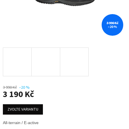
3 990 Kč
–20 %
3 990 Kč
–20 %
3 190 Kč
Měrná
cena:
ZVOLTE VARIANTU
All-terrain / E-active