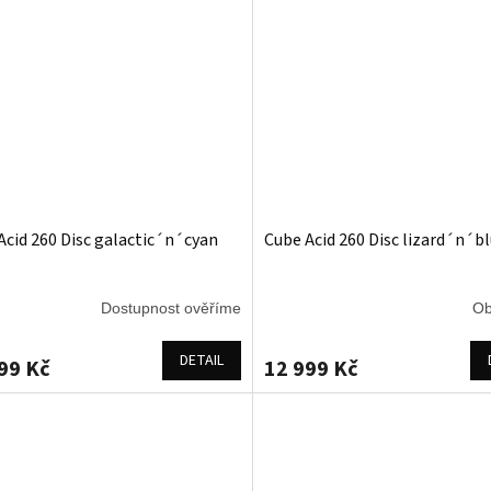
Acid 260 Disc galactic´n´cyan
Cube Acid 260 Disc lizard´n´b
Dostupnost ověříme
Ob
DETAIL
99 Kč
12 999 Kč