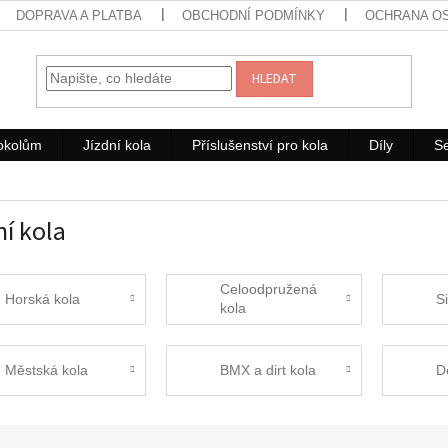
DOPRAVA A PLATBA
OBCHODNÍ PODMÍNKY
OCHRANA O
HLEDAT
rokolům
Jízdní kola
Příslušenství pro kola
Díly
Se
ní kola
Celoodpružená
Horská kola
Si
kola
Městská kola
BMX a dirt kola
D