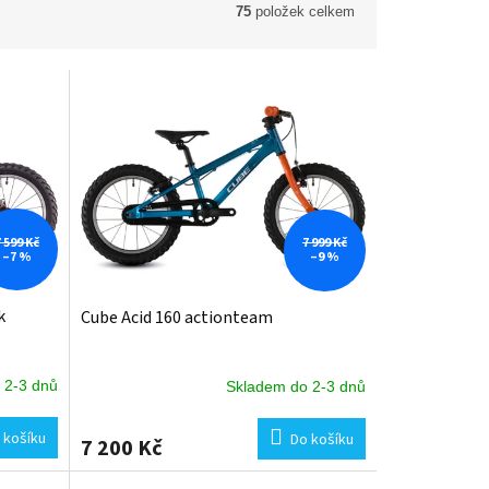
75
položek celkem
7 599 Kč
7 999 Kč
–7 %
–9 %
k
Cube Acid 160 actionteam
 2-3 dnů
Skladem do 2-3 dnů
 košíku
Do košíku
7 200 Kč