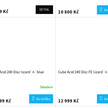
DETAIL
Do
9 Kč
10 800 Kč
Acid 240 Disc lizard´n´blue
Cube Acid 240 Disc FE lizard´
Skladem
Do košíku
Do
99 Kč
12 999 Kč