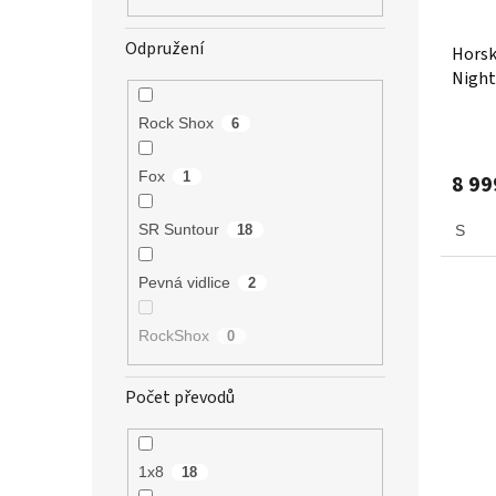
Odpružení
Horsk
Night
Rock Shox
6
Fox
1
8 99
SR Suntour
S
18
Pevná vidlice
2
RockShox
0
Počet převodů
1x8
18