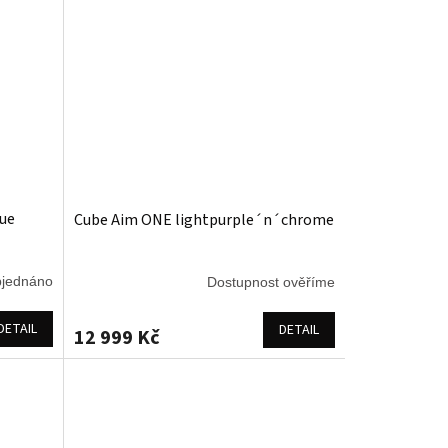
lue
Cube Aim ONE lightpurple´n´chrome
jednáno
Dostupnost ověříme
DETAIL
DETAIL
12 999 Kč