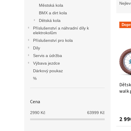
n
a
Nejlev
Městská kola
e
z
l
BMX a dirt kola
e
V
n
Dětská kola
Dopr
ý
í
Příslušenství a náhradní díly k
p
elektrokolům
p
i
r
Příslušenství pro kola
s
o
Díly
p
d
Servis a údržba
r
u
Výbava jezdce
o
k
Dárkový poukaz
d
t
u
ů
%
Dětsk
k
walk 
t
ů
Cena
2990
Kč
63999
Kč
2 99