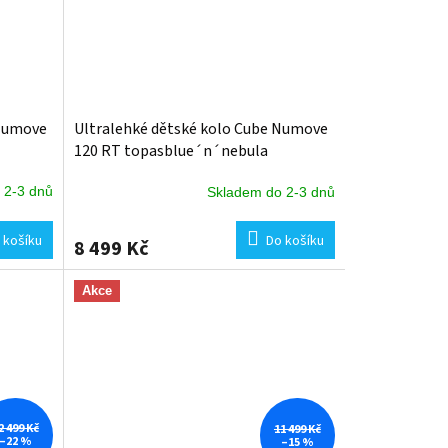
 Numove
Ultralehké dětské kolo Cube Numove
120 RT topasblue´n´nebula
 2-3 dnů
Skladem do 2-3 dnů
 košíku
Do košíku
8 499 Kč
Akce
2 499 Kč
11 499 Kč
–22 %
–15 %