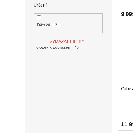
Určení
9 99
Dětská
2
VYMAZAT FILTRY
Položek k zobrazení:
75
Cube 
11 9