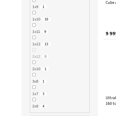
Cube 
1x9
1
1x10
10
1x11
9
9 99
1x12
13
2x12
0
2x10
1
3x8
1
1x7
3
Ultra
160 t
2x8
4