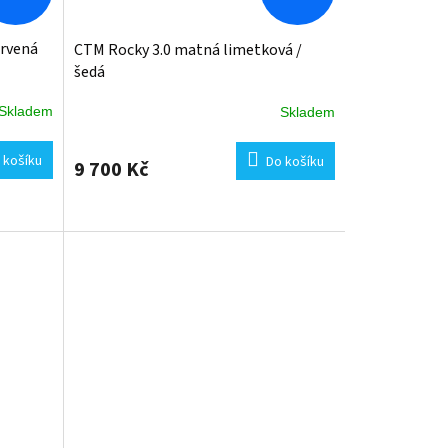
ervená
CTM Rocky 3.0 matná limetková /
šedá
Skladem
Skladem
 košíku
Do košíku
9 700 Kč