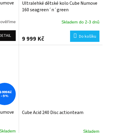
 Numove
Ultralehké dětské kolo Cube Numove
160 seagreen´n´green
 ověříme
Skladem do 2-3 dnů
DETAIL
Do košíku
9 999 Kč
1 999 Kč
–9 %
 Numove
Cube Acid 240 Disc actionteam
Skladem
Skladem