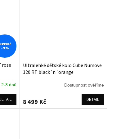
9 399 Kč
–9 %
T rose
Ultralehké dětské kolo Cube Numove
120 RT black´n´orange
 2-3 dnů
Dostupnost ověříme
DETAIL
DETAIL
8 499 Kč