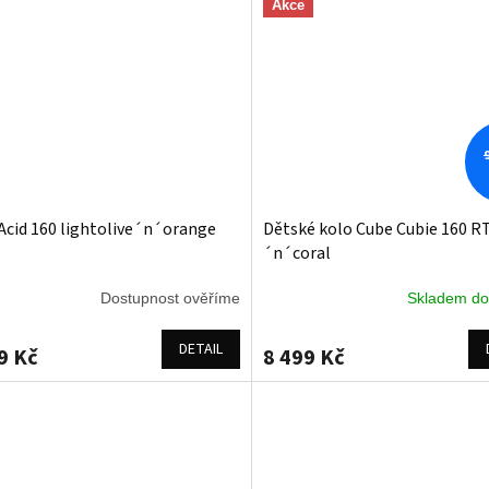
Akce
Acid 160 lightolive´n´orange
Dětské kolo Cube Cubie 160 R
´n´coral
Dostupnost ověříme
Skladem do
DETAIL
9 Kč
8 499 Kč