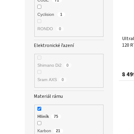
CUBE
71
Cyclision
1
RONDO
0
Ultra
120 R
Elektronické řazení
Shimano Di2
0
8 49
Sram AXS
0
Materiál rámu
Hliník
75
Karbon
21