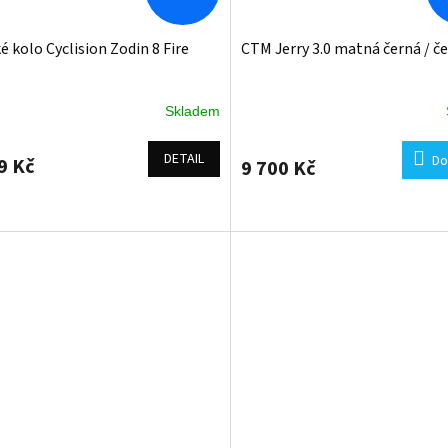
é kolo Cyclision Zodin 8 Fire
CTM Jerry 3.0 matná černá / č
Skladem
DETAIL
Do
9 Kč
9 700 Kč