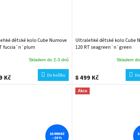
lehké dětské kolo Cube Numove
Ultralehké dětské kolo Cube
T fucsia´n´plum
120 RT seagreen´n´green
Skladem do 2-3 dnů
Skladem do
Do košíku
Do
9 Kč
8 499 Kč
Akce
11 990 Kč
1
–24 %