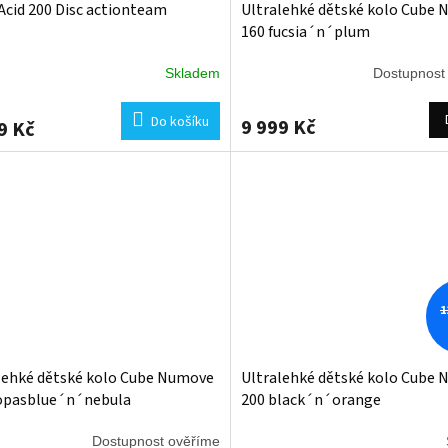
Acid 200 Disc actionteam
Ultralehké dětské kolo Cube
160 fucsia´n´plum
Skladem
Dostupnost
Do košíku
9 999 Kč
9 Kč
1
lehké dětské kolo Cube Numove
Ultralehké dětské kolo Cube
opasblue´n´nebula
200 black´n´orange
Dostupnost ověříme