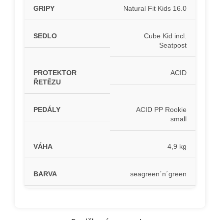
GRIPY
Natural Fit Kids 16.0
SEDLO
Cube Kid incl.
Seatpost
PROTEKTOR
ACID
ŘETĚZU
PEDÁLY
ACID PP Rookie
small
VÁHA
4,9 kg
BARVA
seagreen´n´green