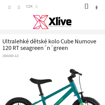
Přejít
NÁKUP
na
CZK
obsah
KOŠÍK
Ultralehké dětské kolo Cube Numove
120 RT seagreen´n´green
150160-12