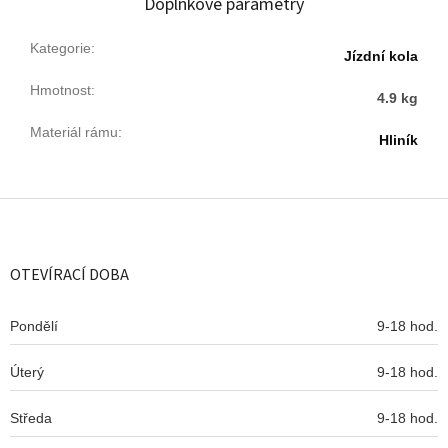
Doplňkové parametry
Kategorie
:
Jízdní kola
Hmotnost
:
4.9 kg
Materiál rámu
:
Hliník
Z
á
p
a
OTEVÍRACÍ DOBA
t
í
Pondělí
9-18 hod.
Úterý
9-18 hod.
Středa
9-18 hod.