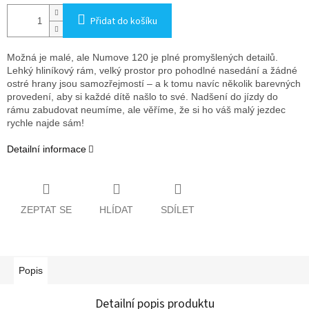
Přidat do košíku
Možná je malé, ale Numove 120 je plné promyšlených detailů.
Lehký hliníkový rám, velký prostor pro pohodlné nasedání a žádné
ostré hrany jsou samozřejmostí – a k tomu navíc několik barevných
provedení, aby si každé dítě našlo to své. Nadšení do jízdy do
rámu zabudovat neumíme, ale věříme, že si ho váš malý jezdec
rychle najde sám!
Detailní informace
ZEPTAT SE
HLÍDAT
SDÍLET
Popis
Detailní popis produktu