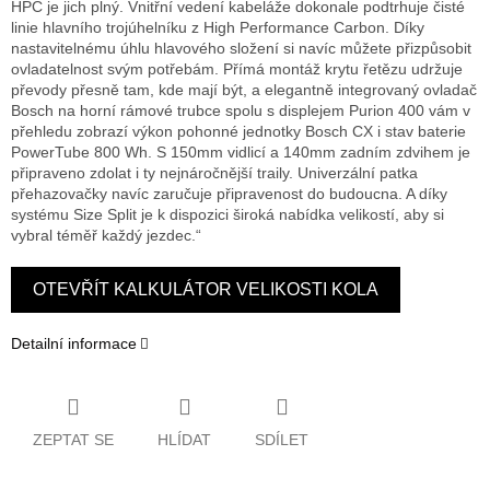
HPC je jich plný. Vnitřní vedení kabeláže dokonale podtrhuje čisté
linie hlavního trojúhelníku z High Performance Carbon. Díky
nastavitelnému úhlu hlavového složení si navíc můžete přizpůsobit
ovladatelnost svým potřebám. Přímá montáž krytu řetězu udržuje
převody přesně tam, kde mají být, a elegantně integrovaný ovladač
Bosch na horní rámové trubce spolu s displejem Purion 400 vám v
přehledu zobrazí výkon pohonné jednotky Bosch CX i stav baterie
PowerTube 800 Wh. S 150mm vidlicí a 140mm zadním zdvihem je
připraveno zdolat i ty nejnáročnější traily. Univerzální patka
přehazovačky navíc zaručuje připravenost do budoucna. A díky
systému Size Split je k dispozici široká nabídka velikostí, aby si
vybral téměř každý jezdec.“
OTEVŘÍT KALKULÁTOR VELIKOSTI KOLA
Detailní informace
ZEPTAT SE
HLÍDAT
SDÍLET