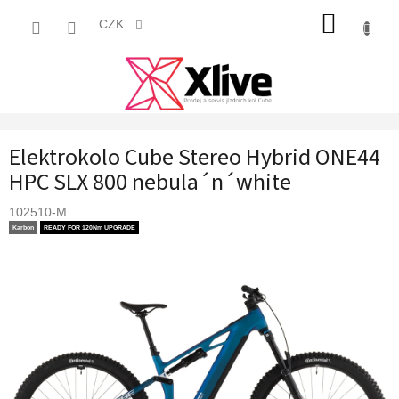
Přejít
NÁKUP
na
CZK
obsah
KOŠÍK
Elektrokolo Cube Stereo Hybrid ONE44
HPC SLX 800 nebula´n´white
102510-M
Karbon
READY FOR 120Nm UPGRADE