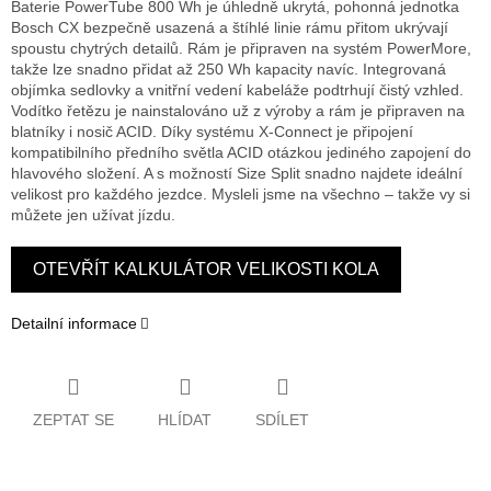
Baterie PowerTube 800 Wh je úhledně ukrytá, pohonná jednotka
Bosch CX bezpečně usazená a štíhlé linie rámu přitom ukrývají
spoustu chytrých detailů. Rám je připraven na systém PowerMore,
takže lze snadno přidat až 250 Wh kapacity navíc. Integrovaná
objímka sedlovky a vnitřní vedení kabeláže podtrhují čistý vzhled.
Vodítko řetězu je nainstalováno už z výroby a rám je připraven na
blatníky i nosič ACID. Díky systému X-Connect je připojení
kompatibilního předního světla ACID otázkou jediného zapojení do
hlavového složení. A s možností Size Split snadno najdete ideální
velikost pro každého jezdce. Mysleli jsme na všechno – takže vy si
můžete jen užívat jízdu.
OTEVŘÍT KALKULÁTOR VELIKOSTI KOLA
Detailní informace
ZEPTAT SE
HLÍDAT
SDÍLET