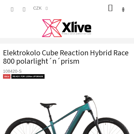
Přejít
NÁKUP
na
CZK
obsah
KOŠÍK
Elektrokolo Cube Reaction Hybrid Race
800 polarlight´n´prism
108420-S
Akce
READY FOR 120Nm UPGRADE