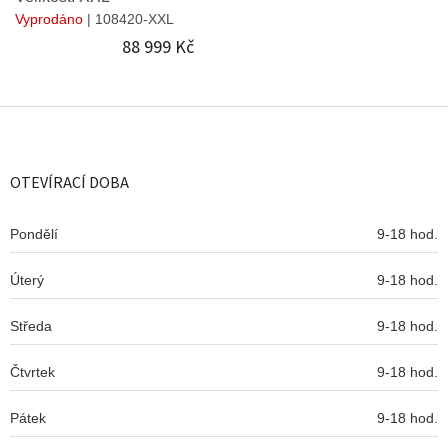
Vyprodáno
| 108420-XXL
88 999 Kč
Z
á
p
a
OTEVÍRACÍ DOBA
t
í
Pondělí
9-18 hod.
Úterý
9-18 hod.
Středa
9-18 hod.
Čtvrtek
9-18 hod.
Pátek
9-18 hod.