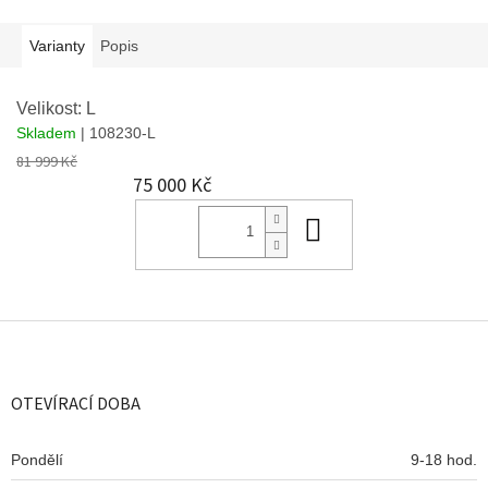
Varianty
Popis
Velikost: L
Skladem
| 108230-L
81 999 Kč
75 000 Kč
Do košíku
Z
á
p
a
OTEVÍRACÍ DOBA
t
í
Pondělí
9-18 hod.