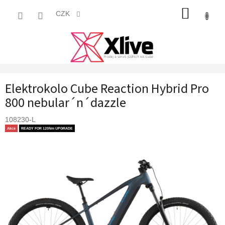
Přejít
NÁKUP
na
CZK
obsah
KOŠÍK
Elektrokolo Cube Reaction Hybrid Pro
800 nebular´n´dazzle
108230-L
Akce
READY FOR 120Nm UPGRADE