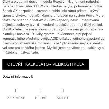
Čistý a elegantní design modelu Reaction Hybrid není náhodný.
Baterie PowerTube 800 Wh je úhledně ukrytá, pohonná jednotka
Bosch CX bezpečně usazená a štíhlé linie rámu přitom ukrývají
spoustu chytrých detailů. Rám je připraven na systém PowerMore,
takže lze snadno přidat až 250 Wh kapacity navíc. Integrovaná
objímka sedlovky a vnitřní vedení kabeláže podtrhují čistý vzhled.
Vodítko řetězu je nainstalováno už z výroby a rám je připraven na
blatníky i nosič ACID. Díky systému X-Connect je připojení
kompatibilního předního světla ACID otázkou jediného zapojení do
hlavového složení. A s možností Size Split snadno najdete ideální
velikost pro každého jezdce. Mysleli jsme na všechno – takže vy si
můžete jen užívat jízdu.
OTEVŘÍT KALKULÁTOR VELIKOSTI KOLA
Detailní informace
ZEPTAT SE
HLÍDAT
SDÍLET