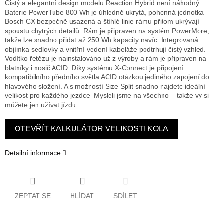
Čistý a elegantní design modelu Reaction Hybrid není náhodný.
Baterie PowerTube 800 Wh je úhledně ukrytá, pohonná jednotka
Bosch CX bezpečně usazená a štíhlé linie rámu přitom ukrývají
spoustu chytrých detailů. Rám je připraven na systém PowerMore,
takže lze snadno přidat až 250 Wh kapacity navíc. Integrovaná
objímka sedlovky a vnitřní vedení kabeláže podtrhují čistý vzhled.
Vodítko řetězu je nainstalováno už z výroby a rám je připraven na
blatníky i nosič ACID. Díky systému X-Connect je připojení
kompatibilního předního světla ACID otázkou jediného zapojení do
hlavového složení. A s možností Size Split snadno najdete ideální
velikost pro každého jezdce. Mysleli jsme na všechno – takže vy si
můžete jen užívat jízdu.
OTEVŘÍT KALKULÁTOR VELIKOSTI KOLA
Detailní informace
ZEPTAT SE
HLÍDAT
SDÍLET