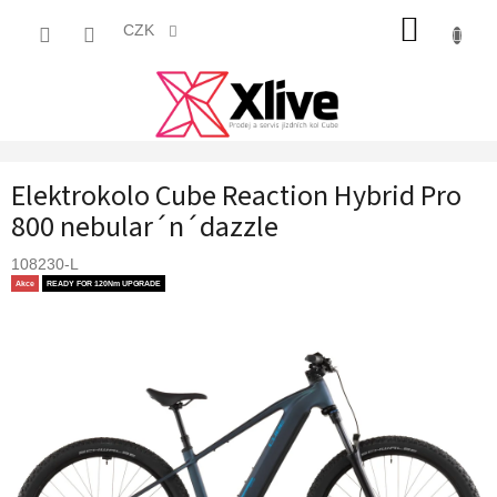
Přejít
NÁKUP
na
CZK
obsah
KOŠÍK
Elektrokolo Cube Reaction Hybrid Pro
800 nebular´n´dazzle
108230-L
Akce
READY FOR 120Nm UPGRADE