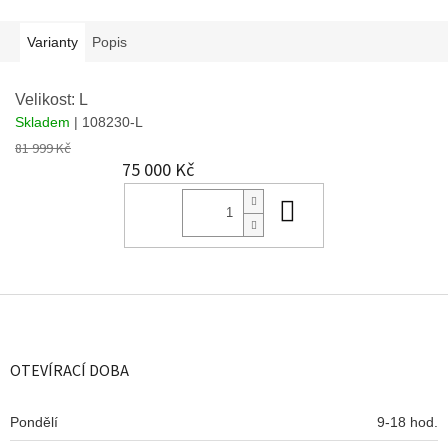
Varianty
Popis
Velikost: L
Skladem
| 108230-L
81 999 Kč
75 000 Kč
Do košíku
Z
á
p
a
OTEVÍRACÍ DOBA
t
í
Pondělí
9-18 hod.