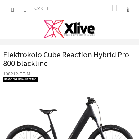
Přejít
NÁKUP
na
CZK
obsah
KOŠÍK
Elektrokolo Cube Reaction Hybrid Pro
800 blackline
108212-EE-M
READY FOR 120Nm UPGRADE