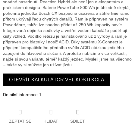
snadné nasednutí. Reaction Hybrid ale není jen o elegantním a
praktickém designu. Baterie PowerTube 800 Wh je úhledně skrytá,
pohonná jednotka Bosch CX bezpečně usazená a štíhlé linie rámu
přitom ukrývají řadu chytrých detailů. Rám je připraven na systém
PowerMore, takže lze snadno přidat až 250 Wh kapacity navíc.
Integrovaná objímka sedlovky a vnitřní vedení kabeláže podtrhují
čistý vzhled. Vodítko řetězu je nainstalováno už z výroby a rám je
připraven pro blatníky i nosič ACID. Díky systému X-Connect je
připojení kompatibilního předního světla ACID otázkou jediného
zapojení do hlavového složení. A protože nabízíme více velikostí,
najde si svou variantu téměř každý jezdec. Mysleli jsme na všechno
– takže vy si můžete jen užívat jízdu.
OTEVŘÍT KALKULÁTOR VELIKOSTI KOLA
Detailní informace
ZEPTAT SE
HLÍDAT
SDÍLET