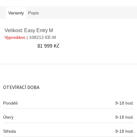
Varianty
Popis
Velikost: Easy Entry M
Vyprodáno
| 108212-EE-M
81 999 Kč
Z
á
p
a
OTEVÍRACÍ DOBA
t
í
Pondělí
9-18 hod.
Úterý
9-18 hod.
Středa
9-18 hod.