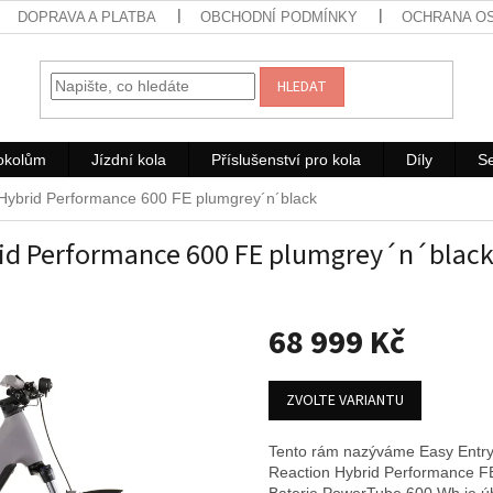
DOPRAVA A PLATBA
OBCHODNÍ PODMÍNKY
OCHRANA O
HLEDAT
rokolům
Jízdní kola
Příslušenství pro kola
Díly
Se
 Hybrid Performance 600 FE plumgrey´n´black
rid Performance 600 FE plumgrey´n´blac
68 999 Kč
Měrná
cena:
ZVOLTE VARIANTU
Tento rám nazýváme Easy Entry
Reaction Hybrid Performance FE