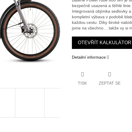
Baterie PowerTube 600 Wh je ú
bezpečně usazená a štíhlé linie 
Integrovaná objímka sedlovky a v
kompletní výbava v podobě blatn
každou cestu. Díky široké nabídc
jsme na všechno… takže vy si mů
OTEVŘÍT KALKULÁTOR 
Detailní informace
TISK
ZEPTAT SE