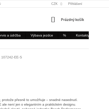
SOBNÍCH ÚDAJŮ
REKLAMACE
CZK
SERVIS KOL A ELEKTROKOL
Přihlášení
NÁKUPNÍ
Prázdný košík
KOŠÍK
rvis a údržba
Výbava jezdce
%
Kontakty
Servis
k
107242-EE-S
, protože přesně to umožňuje – snadné nasednutí.
 ale není jen o elegantním a praktickém designu.