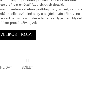
hledně skrytá, pohonná jednotka Bosch Performance
rámu přitom skrývají řadu chytrých detailů.
nitřní vedení kabeláže podtrhují čistý vzhled, zatímco
íků, nosiče, světelné sady a stojánku vás připraví na
e velikostí si navíc vybere téměř každý jezdec. Mysleli
žete prostě užívat jízdu.
VELIKOSTI KOLA
HLÍDAT
SDÍLET