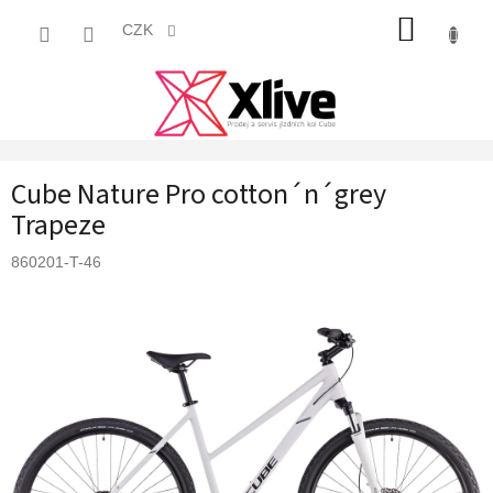
Přejít
NÁKUP
na
CZK
obsah
KOŠÍK
Cube Nature Pro cotton´n´grey
Trapeze
860201-T-46