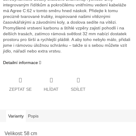
integrovaným řídítkům a pokročilému vnitřnímu vedení kabeláže
má Agree C:62 v tomto směru hned náskok. Přidejte k tomu
precizně tvarované trubky, inspirované našimi vítěznými
časovkářskými a závodními koly, a doslova sedíte na vítězi.
Promyšlené vrstvení karbonu a štíhlé vzpěry zajistí pohodlí i na
delších trasách, zatímco rámová světlost 32 mm nabízí dostatek
prostoru pro širší a rychlejší pláště. A aby toho nebylo málo, přidali
jsme i rámovou úložnou schránku – takže si s sebou můžete vzít
jídlo, nářadí nebo extra vrstvu.
Detailní informace
ZEPTAT SE
HLÍDAT
SDÍLET
Varianty
Popis
Velikost: 58 cm