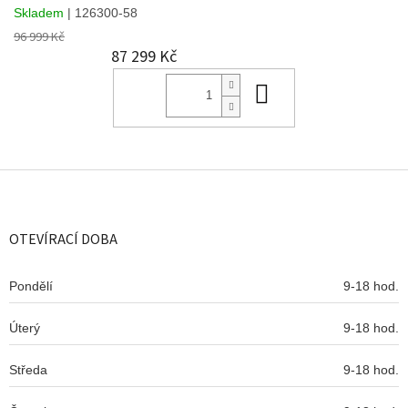
Skladem
| 126300-58
96 999 Kč
87 299 Kč
Do košíku
Z
á
p
a
OTEVÍRACÍ DOBA
t
í
Pondělí
9-18 hod.
Úterý
9-18 hod.
Středa
9-18 hod.