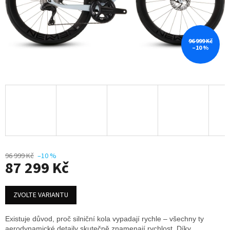
96 999 Kč
–10 %
96 999 Kč
–10 %
87 299 Kč
Měrná
cena:
ZVOLTE VARIANTU
Existuje důvod, proč silniční kola vypadají rychle – všechny ty
aerodynamické detaily skutečně znamenají rychlost. Díky