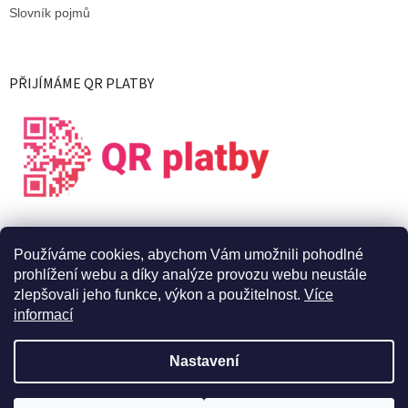
Slovník pojmů
PŘIJÍMÁME QR PLATBY
Používáme cookies, abychom Vám umožnili pohodlné
prohlížení webu a díky analýze provozu webu neustále
zlepšovali jeho funkce, výkon a použitelnost.
Více
informací
Vytvořil Shoptet
Nastavení
Copyright 2026
X Live s.r.o.
. Všechna práva vyhrazena.
Upravit