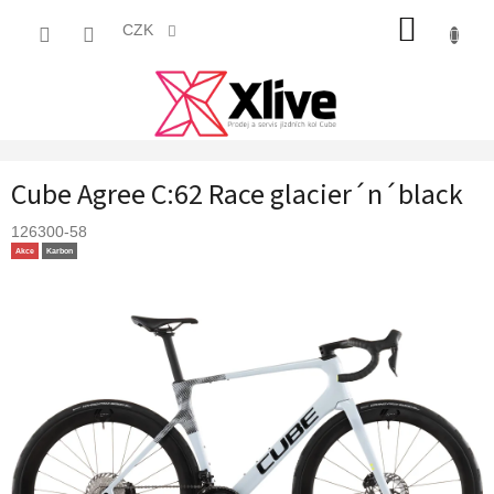
Přejít
NÁKUP
na
CZK
obsah
KOŠÍK
Cube Agree C:62 Race glacier´n´black
126300-58
Akce
Karbon