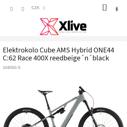
Přejít
NÁKUP
na
CZK
obsah
KOŠÍK
Elektrokolo Cube AMS Hybrid ONE44
C:62 Race 400X reedbeige´n´black
104050-S