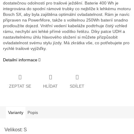
dostatečnou odolností pro trailové ježdění. Baterie 400 Wh je
integrována do spodní rámové trubky co nejblíže k lehkému motoru
Bosch SX, aby byla zajištěna optimální ovladatelnost. Rám je navíc
připraven na PowerMore, takže s volitelnou 250Wh baterií snadno
prodloužíte dojezd. Vnitřní vedení kabeláže podtrhuje čistý vzhled
rámu, nechybí ani lehké přímé vodítko řetězu. Díky patce UDH a
nastavitelnému úhlu hlavového složení si můžete přizpůsobit
ovladatelnost svému stylu jízdy. Má zkrátka vše, co potřebujete pro
rychlé trailové vyjížďky.
Detailní informace
ZEPTAT SE
HLÍDAT
SDÍLET
Varianty
Popis
Velikost: S