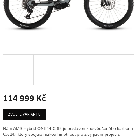
114 999 Kč
Měrná
cena:
ZVOLTE VARIANTU
Rám AMS Hybrid ONE44 C:62 je postaven z osvědčeného karbonu
C:62®, který spojuje nízkou hmotnost pro živý jízdní projev s