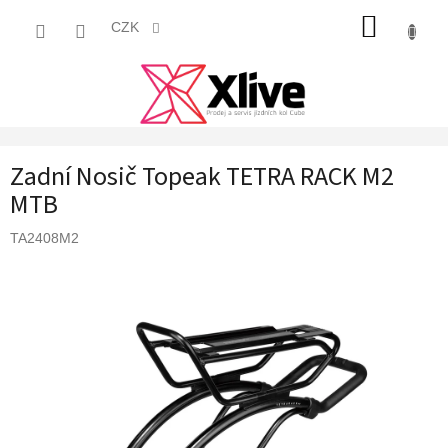
Přejít
NÁKUP
na
CZK
obsah
KOŠÍK
Zadní Nosič Topeak TETRA RACK M2
MTB
TA2408M2