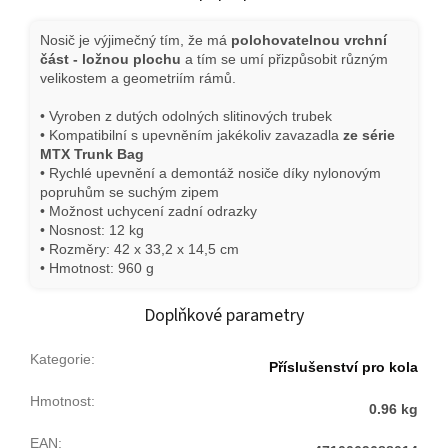
Nosič je výjimečný tím, že má
polohovatelnou vrchní
část - ložnou plochu
a tím se umí přizpůsobit různým
velikostem a geometriím rámů.
• Vyroben z dutých odolných slitinových trubek
• Kompatibilní s upevněním jakékoliv zavazadla
ze série
MTX Trunk Bag
• Rychlé upevnění a demontáž nosiče díky nylonovým
popruhům se suchým zipem
• Možnost uchycení zadní odrazky
• Nosnost: 12 kg
• Rozměry: 42 x 33,2 x 14,5 cm
• Hmotnost: 960 g
Doplňkové parametry
Kategorie
:
Příslušenství pro kola
Hmotnost
:
0.96 kg
EAN
: