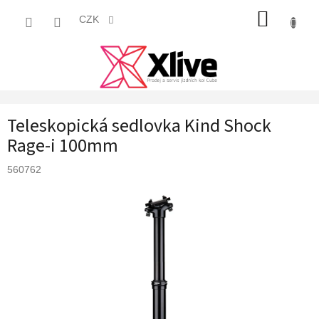
Přejít
NÁKUP
na
CZK
obsah
KOŠÍK
Teleskopická sedlovka Kind Shock
Rage-i 100mm
560762