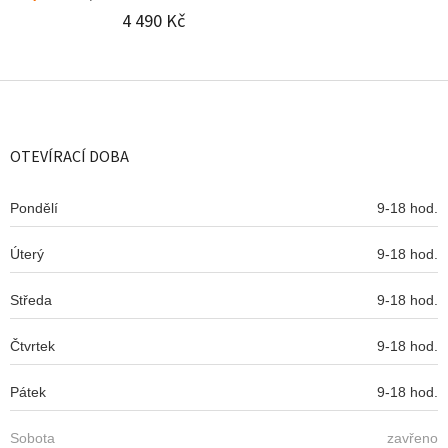
4 490 Kč
Z
á
p
a
OTEVÍRACÍ DOBA
t
í
Pondělí
9-18 hod.
Úterý
9-18 hod.
Středa
9-18 hod.
Čtvrtek
9-18 hod.
Pátek
9-18 hod.
Sobota
zavřeno