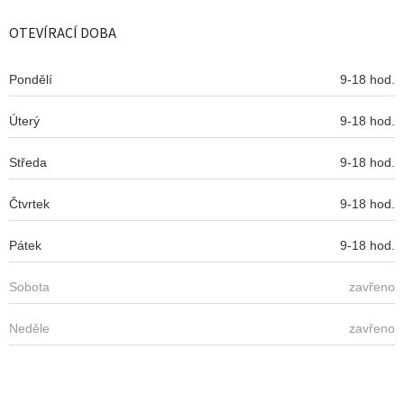
p
a
OTEVÍRACÍ DOBA
t
í
Pondělí
9-18 hod.
Úterý
9-18 hod.
Středa
9-18 hod.
Čtvrtek
9-18 hod.
Pátek
9-18 hod.
Sobota
zavřeno
Neděle
zavřeno