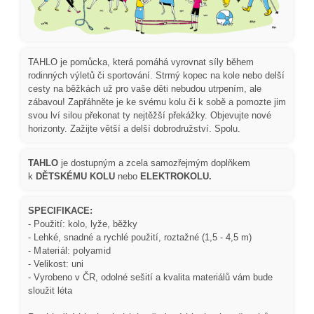
TAHLO je pomůcka, která pomáhá vyrovnat síly během
rodinných výletů či sportování. Strmý kopec na kole nebo delší
cesty na běžkách už pro vaše děti nebudou utrpením, ale
zábavou! Zapřáhněte je ke svému kolu či k sobě a pomozte jim
svou lví silou překonat ty nejtěžší překážky. Objevujte nové
horizonty. Zažijte větší a delší dobrodružství. Spolu.
TAHLO
je dostupným a zcela samozřejmým doplňkem
k
DĚTSKÉMU KOLU
nebo
ELEKTROKOLU.
SPECIFIKACE:
- Použití: kolo, lyže, běžky
- Lehké, snadné a rychlé použití, roztažné (1,5 - 4,5 m)
- Materiál:
polyamid
- Velikost: uni
- Vyrobeno v ČR, odolné sešití a kvalita materiálů vám bude
sloužit léta