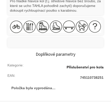
Pro hladké hlavice kol (t.j. středové hlavice bez šroubů, za
které se ucho TAHLA pohodlně zachytí) doporučujeme
dokoupit rychloupínací poutko s karabinou.
Doplňkové parametry
Kategorie
:
Příslušenství pro kola
EAN
:
745110738251
Položka byla vyprodána…
Z
á