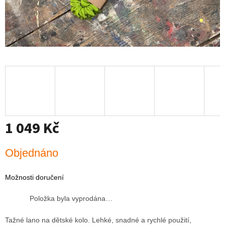
1 049 Kč
Měrná
Objednáno
cena:
Možnosti doručení
Položka byla vyprodána…
Tažné lano na dětské kolo.
Lehké, snadné a rychlé použití,