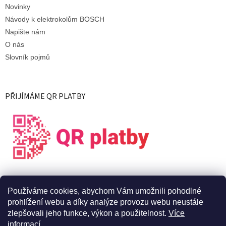
Novinky
Návody k elektrokolům BOSCH
Napište nám
O nás
Slovník pojmů
PŘIJÍMÁME QR PLATBY
Používáme cookies, abychom Vám umožnili pohodlné
prohlížení webu a díky analýze provozu webu neustále
zlepšovali jeho funkce, výkon a použitelnost.
Více
informací