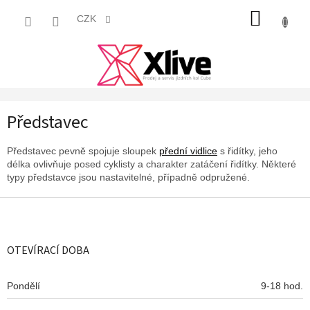
Přejít
NÁKUP
na
CZK
obsah
KOŠÍK
Představec
Představec pevně spojuje sloupek
přední vidlice
s řidítky, jeho
délka ovlivňuje posed cyklisty a charakter zatáčení řidítky. Některé
typy představce jsou nastavitelné, případně odpružené.
Z
á
p
a
OTEVÍRACÍ DOBA
t
í
Pondělí
9-18 hod.