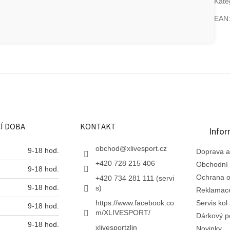
Kate
EAN
Í DOBA
KONTAKT
Infor
obchod
@
xlivesport.cz
9-18 hod.
Doprava a
+420 728 215 406
Obchodní
9-18 hod.
Ochrana o
+420 734 281 111 (servi
9-18 hod.
s)
Reklamac
https://www.facebook.co
Servis kol 
9-18 hod.
m/XLIVESPORT/
Dárkový p
9-18 hod.
xlivesportzlin
Novinky