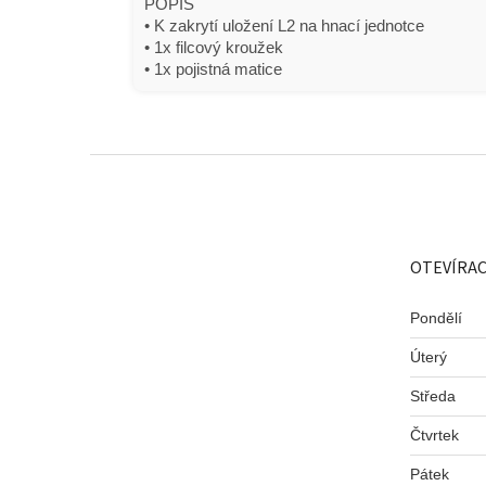
POPIS
• K zakrytí uložení
L2 na hnací jednotce
• 1x filcový kroužek
• 1x pojistná matice
Z
á
p
a
t
OTEVÍRAC
í
Pondělí
Úterý
Středa
Čtvrtek
Pátek