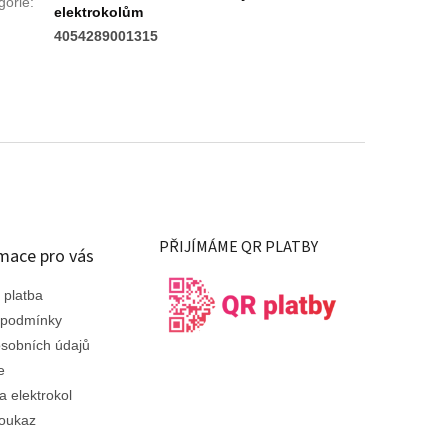
gorie
:
elektrokolům
:
4054289001315
PŘIJÍMÁME QR PLATBY
mace pro vás
 platba
 podmínky
sobních údajů
e
a elektrokol
oukaz