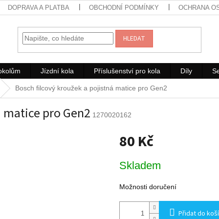
DOPRAVA A PLATBA
OBCHODNÍ PODMÍNKY
OCHRANA O
HLEDAT
rokolům
Jízdní kola
Příslušenství pro kola
Díly
Se
Bosch filcový kroužek a pojistná matice pro Gen2
á matice pro Gen2
1270020162
80 Kč
Měrná
Skladem
cena:
Možnosti doručení
Přidat do koš