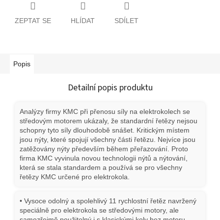
ZEPTAT SE
HLÍDAT
SDÍLET
Popis
Detailní popis produktu
Analýzy firmy KMC při přenosu síly na elektrokolech se
středovým motorem ukázaly, že standardní řetězy nejsou
schopny tyto síly dlouhodobě snášet. Kritickým místem
jsou nýty, které spojují všechny části řetězu. Nejvíce jsou
zatěžovány nýty především během přeřazování. Proto
firma KMC vyvinula novou technologii nýtů a nýtování,
která se stala standardem a používá se pro všechny
řetězy KMC určené pro elektrokola.
• Vysoce odolný a spolehlivý 11 rychlostní řetěz navržený
speciálně pro elektrokola se středovými motory, ale
samozřejmě použitelný i s klasickými koly bez motoru