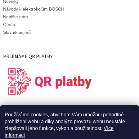
Novinky
Návody k elektrokolům BOSCH
Napište nám
O nás
Slovník pojmů
PŘIJÍMÁME QR PLATBY
Používáme cookies, abychom Vám umožnili pohodlné
prohlížení webu a díky analýze provozu webu neustále
zlepšovali jeho funkce, výkon a použitelnost.
Více
informací