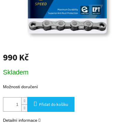
990 Kč
Měrná
Skladem
cena:
Možnosti doručení
Přidat do košíku
Detailní informace