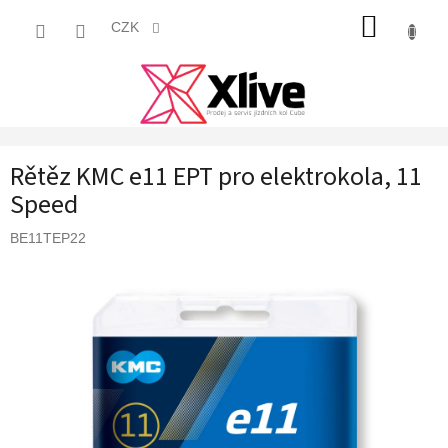
Přejít
NÁKUP
na
CZK
obsah
KOŠÍK
Rětěz KMC e11 EPT pro elektrokola, 11
Speed
BE11TEP22