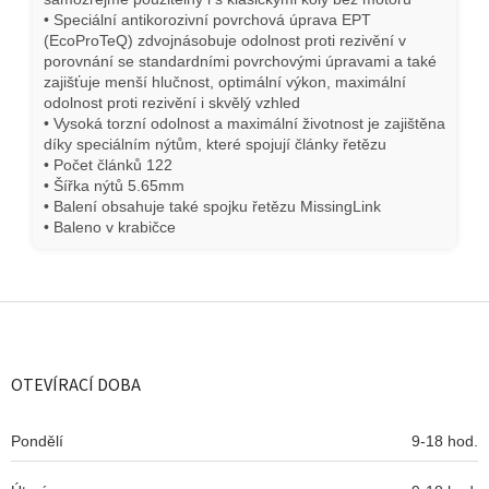
• Speciální antikorozivní povrchová úprava EPT
(EcoProTeQ) zdvojnásobuje odolnost proti rezivění v
porovnání se standardními povrchovými úpravami a také
zajišťuje menší hlučnost, optimální výkon, maximální
odolnost proti rezivění i skvělý vzhled
• Vysoká torzní odolnost a maximální životnost je zajištěna
díky speciálním nýtům, které spojují články řetězu
• Počet článků 122
• Šířka nýtů 5.65mm
• Balení obsahuje také spojku řetězu MissingLink
• Baleno v krabičce
Z
á
p
a
OTEVÍRACÍ DOBA
t
í
Pondělí
9-18 hod.