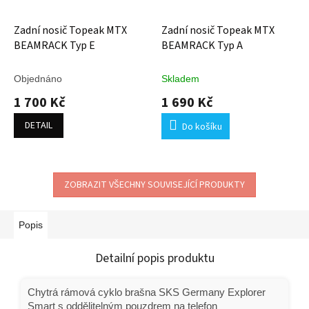
Zadní nosič Topeak MTX
Zadní nosič Topeak MTX
BEAMRACK Typ E
BEAMRACK Typ A
Objednáno
Skladem
1 700 Kč
1 690 Kč
DETAIL
Do košíku
ZOBRAZIT VŠECHNY SOUVISEJÍCÍ PRODUKTY
Popis
Detailní popis produktu
Chytrá rámová cyklo brašna SKS Germany Explorer
Smart s oddělitelným pouzdrem na telefon