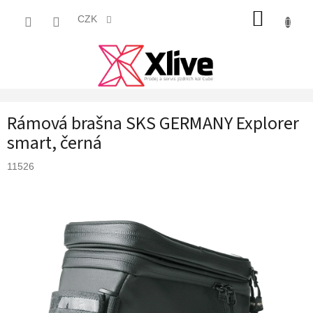
Přejít
NÁKUP
na
CZK
obsah
KOŠÍK
Rámová brašna SKS GERMANY Explorer
smart, černá
11526