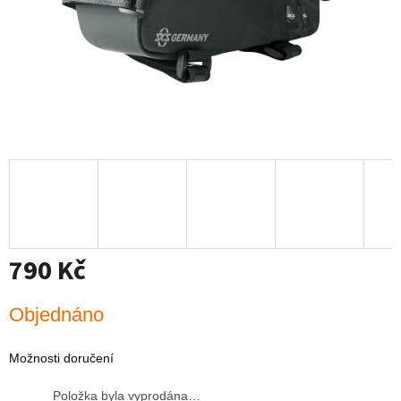
790 Kč
Měrná
Objednáno
cena:
Možnosti doručení
Položka byla vyprodána…