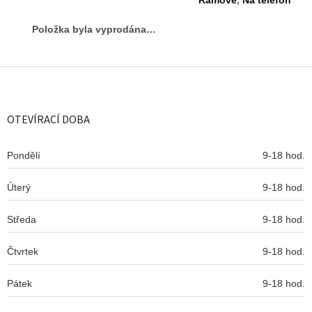
Rámové
,
Na telefon
Položka byla vyprodána…
Z
á
p
a
OTEVÍRACÍ DOBA
t
í
Pondělí
9-18 hod.
Úterý
9-18 hod.
Středa
9-18 hod.
Čtvrtek
9-18 hod.
Pátek
9-18 hod.