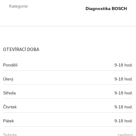
Kategorie
:
Diagnostika BOSCH
Z
á
p
a
OTEVÍRACÍ DOBA
t
í
Pondělí
9-18 hod.
Úterý
9-18 hod.
Středa
9-18 hod.
Čtvrtek
9-18 hod.
Pátek
9-18 hod.
Sobota
zavřeno