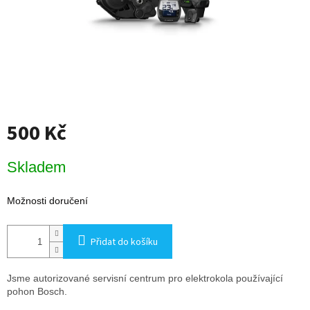
500 Kč
Měrná
Skladem
cena:
Možnosti doručení
Přidat do košíku
Jsme autorizované servisní centrum pro elektrokola používající
pohon Bosch.