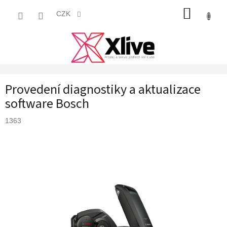
Přejít
NÁKUP
na
CZK
obsah
KOŠÍK
Provedení diagnostiky a aktualizace
software Bosch
1363