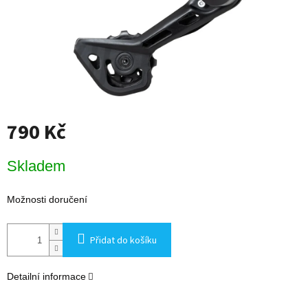
790 Kč
Měrná
Skladem
cena:
Možnosti doručení
Přidat do košíku
Detailní informace