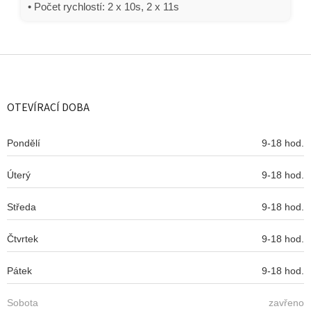
• Počet rychlostí: 2 x 10s, 2 x 11s
Z
á
p
a
OTEVÍRACÍ DOBA
t
í
Pondělí
9-18 hod.
Úterý
9-18 hod.
Středa
9-18 hod.
Čtvrtek
9-18 hod.
Pátek
9-18 hod.
Sobota
zavřeno