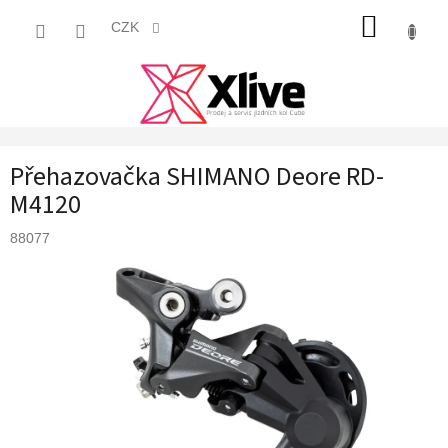
Přejít
NÁKUP
na
CZK
obsah
KOŠÍK
Přehazovačka SHIMANO Deore RD-
M4120
88077