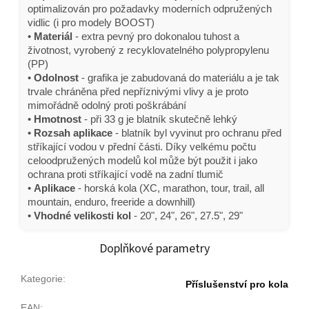
optimalizován pro požadavky moderních odpružených
vidlic (i pro modely BOOST)
•
Materiál
- extra pevný pro dokonalou tuhost a
životnost, vyrobený z recyklovatelného polypropylenu
(PP)
•
Odolnost
- grafika je zabudovaná do materiálu a je tak
trvale chráněna před nepříznivými vlivy a je proto
mimořádně odolný proti poškrábání
•
Hmotnost
- při 33 g je blatník skutečně lehký
•
Rozsah aplikace
- blatník byl vyvinut pro ochranu před
stříkající vodou v přední části. Díky velkému počtu
celoodpružených modelů kol může být použit i jako
ochrana proti stříkající vodě na zadní tlumič
•
Aplikace
- horská kola (XC, marathon, tour, trail, all
mountain, enduro, freeride a downhill)
•
Vhodné velikosti kol
- 20", 24", 26", 27.5", 29"
Doplňkové parametry
Kategorie
:
Příslušenství pro kola
EAN
: