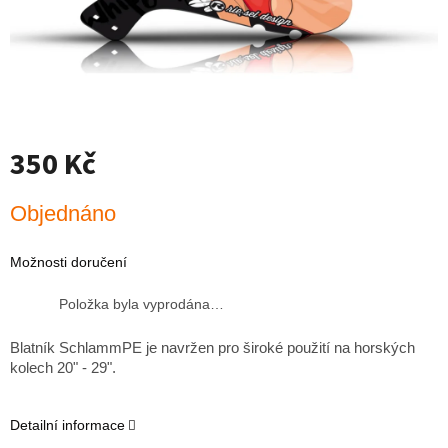
350 Kč
Měrná
Objednáno
cena:
Možnosti doručení
Položka byla vyprodána…
Blatník SchlammPE je navržen pro široké použití na horských
kolech 20" - 29".
Detailní informace