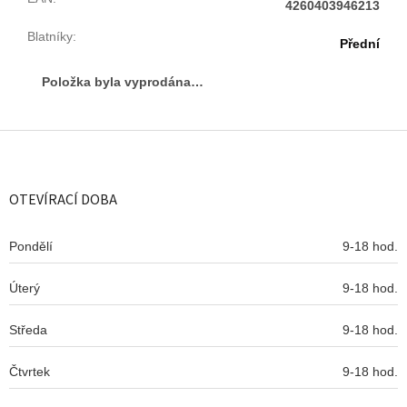
4260403946213
Blatníky
:
Přední
Položka byla vyprodána…
Z
á
p
a
OTEVÍRACÍ DOBA
t
í
Pondělí
9-18 hod.
Úterý
9-18 hod.
Středa
9-18 hod.
Čtvrtek
9-18 hod.