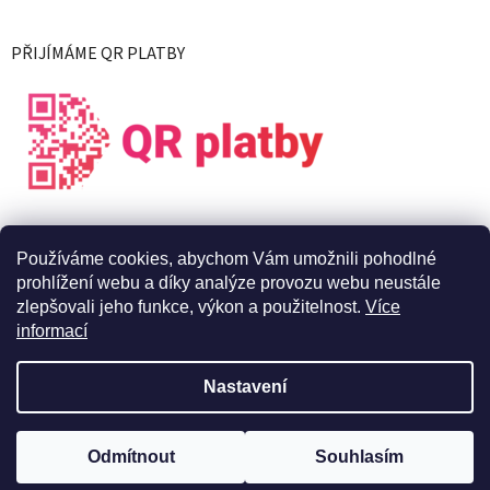
PŘIJÍMÁME QR PLATBY
Používáme cookies, abychom Vám umožnili pohodlné
prohlížení webu a díky analýze provozu webu neustále
zlepšovali jeho funkce, výkon a použitelnost.
Více
informací
Vytvořil Shoptet
Nastavení
Copyright 2026
X Live s.r.o.
. Všechna práva vyhrazena.
Upravit
Odmítnout
Souhlasím
nastavení cookies