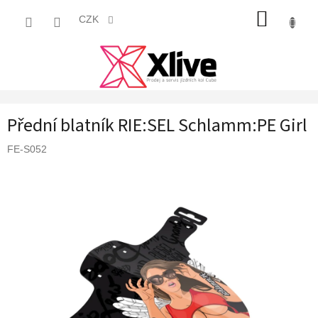
Přejít
NÁKUP
na
CZK
obsah
KOŠÍK
Přední blatník RIE:SEL Schlamm:PE Girl
FE-S052