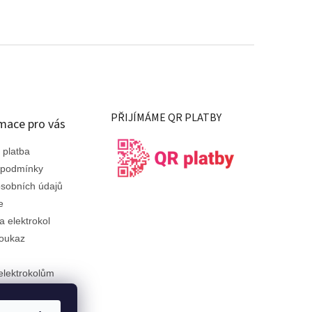
PŘIJÍMÁME QR PLATBY
mace pro vás
 platba
 podmínky
sobních údajů
e
a elektrokol
oukaz
elektrokolům
ám