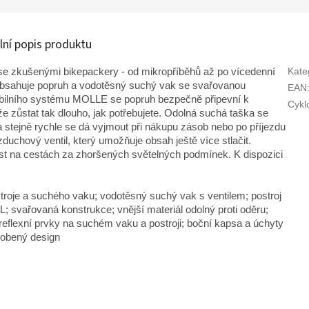
lní popis produktu
Kate
e zkušenými bikepackery - od mikropříběhů až po vícedenní
 obsahuje popruh a vodotěsný suchý vak se svařovanou
EAN
xibilního systému MOLLE se popruh bezpečně připevní k
Cykl
 zůstat tak dlouho, jak potřebujete. Odolná suchá taška se
 stejně rychle se dá vyjmout při nákupu zásob nebo po příjezdu
zduchový ventil, který umožňuje obsah ještě více stlačit.
nost na cestách za zhoršených světelných podmínek. K dispozici
roje a suchého vaku; vodotěsný suchý vak s ventilem; postroj
L; svařovaná konstrukce; vnější materiál odolný proti oděru;
reflexní prvky na suchém vaku a postroji; boční kapsa a úchyty
sobený design