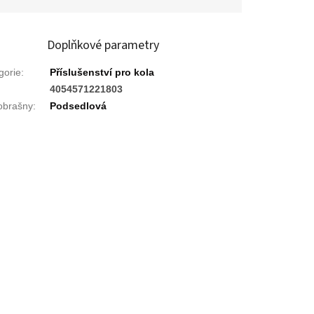
Doplňkové parametry
gorie
:
Příslušenství pro kola
:
4054571221803
obrašny
:
Podsedlová