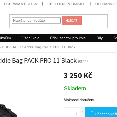
DOPRAVA A PLATBA
OBCHODNÍ PODMÍNKY
OCHRANA O
HLEDAT
rokolům
Jízdní kola
Příslušenství pro kola
Díly
Se
a CUBE ACID Saddle Bag PACK PRO 11 Black
ddle Bag PACK PRO 11 Black
93777
3 250 Kč
Měrná
Skladem
cena:
Možnosti doručení
Přidat do koš