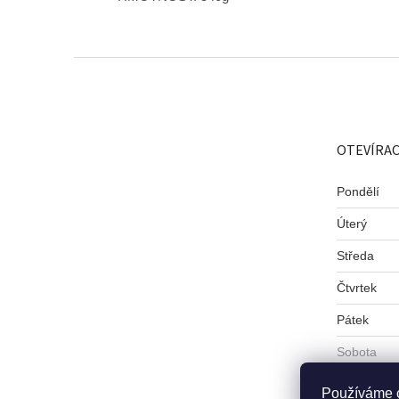
Z
á
p
a
t
OTEVÍRAC
í
Pondělí
Úterý
Středa
Čtvrtek
Pátek
Sobota
Neděle
Používáme 