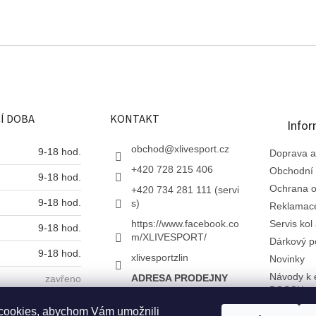
Í DOBA
KONTAKT
Infor
obchod
@
xlivesport.cz
9-18 hod.
Doprava a
+420 728 215 406
Obchodní
9-18 hod.
Ochrana o
+420 734 281 111 (servi
9-18 hod.
s)
Reklamac
https://www.facebook.co
Servis kol 
9-18 hod.
m/XLIVESPORT/
Dárkový p
9-18 hod.
xlivesportzlin
Novinky
Návody k 
ADRESA PRODEJNY
zavřeno
BOSCH
X Live s.r.o.
zavřeno
Dřevnická 377
Napište n
cookies, abychom Vám umožnili