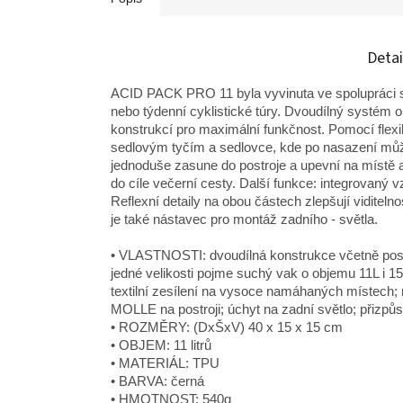
Detai
ACID PACK PRO 11 byla vyvinuta ve spolupráci s
nebo týdenní cyklistické túry. Dvoudílný systém
konstrukcí pro maximální funkčnost. Pomocí fle
sedlovým tyčím a sedlovce, kde po nasazení může
jednoduše zasune do postroje a upevní na místě a
do cíle večerní cesty. Další funkce: integrovaný v
Reflexní detaily na obou částech zlepšují viditel
je také nástavec pro montáž zadního - světla.
• VLASTNOSTI: dvoudílná konstrukce včetně post
jedné velikosti pojme suchý vak o objemu 11L i 15
textilní zesílení na vysoce namáhaných místech; 
MOLLE na postroji; úchyt na zadní světlo; přizpů
• ROZMĚRY: (DxŠxV) 40 x 15 x 15 cm
• OBJEM: 11 litrů
• MATERIÁL: TPU
• BARVA: černá
• HMOTNOST: 540g